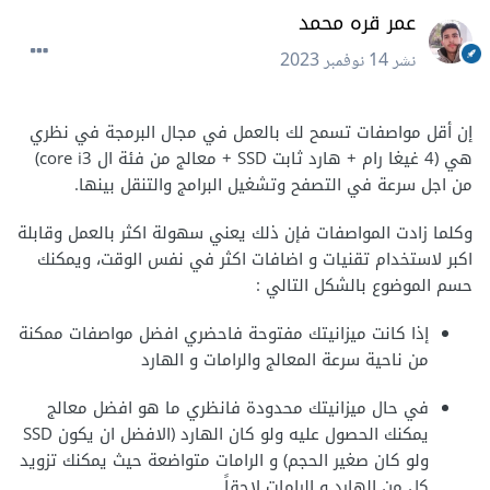
عمر قره محمد
نشر
14 نوفمبر 2023
إن أقل مواصفات تسمح لك بالعمل في مجال البرمجة في نظري
هي (4 غيغا رام + هارد ثابت SSD + معالج من فئة ال core i3)
من اجل سرعة في التصفح وتشغيل البرامج والتنقل بينها.
وكلما زادت المواصفات فإن ذلك يعني سهولة اكثر بالعمل وقابلة
اكبر لاستخدام تقنيات و اضافات اكثر في نفس الوقت، ويمكنك
حسم الموضوع بالشكل التالي
:
إذا كانت ميزانيتك مفتوحة فاحضري افضل مواصفات ممكنة
من ناحية سرعة المعالج والرامات و الهارد
في حال ميزانيتك
محدودة فانظري ما هو افضل معالج
يمكنك الحصول عليه ولو كان الهارد (الافضل ان يكون SSD
ولو كان صغير الحجم) و الرامات متواضعة حيث يمكنك تزويد
كل من الهارد و الرامات لاحقاً.