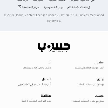
عن أكاديمية حسوب
الأسئلة الشائعة
اكتب معنا
درّب معنا
إرشادات الاستخدام
بيان الخصوصية
مركز المساعدة
© 2025
Hsoub
.
Content licensed under
CC BY-NC-SA 4.0
unless mentioned
otherwise.