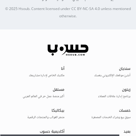
© 2025
Hsoub
.
Content licensed under
CC BY-NC-SA 4.0
unless mentioned
otherwise.