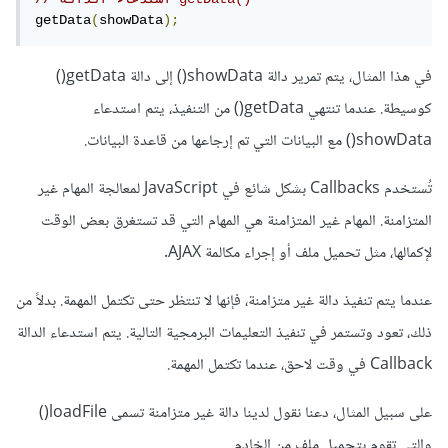
getData
(
showData
);
في هذا المثال، يتم تمرير دالة showData() إلى دالة getData()
كوسيطة. عندما تنتهي getData() من التنفيذ، يتم استدعاء
showData() مع البيانات التي تم إرجاعها من قاعدة البيانات.
تُستخدم Callbacks بشكل شائع في JavaScript لمعالجة المهام غير
المتزامنة. المهام غير المتزامنة هي المهام التي قد تستغرق بعض الوقت
لإكمالها، مثل تحميل ملف أو إجراء مكالمة AJAX.
عندما يتم تنفيذ دالة غير متزامنة، فإنها لا تنتظر حتى تكتمل المهمة. بدلاً من
ذلك، تعود وتستمر في تنفيذ التعليمات البرمجية التالية. يتم استدعاء الدالة
Callback في وقت لاحق، عندما تكتمل المهمة.
على سبيل المثال، دعنا نقول لدينا دالة غير متزامنة تسمى loadFile()
والتي تقوم بتحميل ملف من الخادم.