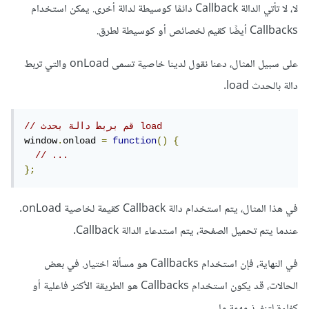
لا، لا تأتي الدالة Callback دائمًا كوسيطة لدالة أخرى. يمكن استخدام
Callbacks أيضًا كقيم لخصائص أو كوسيطة لطرق.
على سبيل المثال، دعنا نقول لدينا خاصية تسمى onLoad والتي تربط
دالة بالحدث load.
// قم بربط دالة بحدث load
window
.
onload 
=
function
()
{
// ...
};
في هذا المثال، يتم استخدام دالة Callback كقيمة لخاصية onLoad.
عندما يتم تحميل الصفحة، يتم استدعاء الدالة Callback.
في النهاية، فإن استخدام Callbacks هو مسألة اختيار. في بعض
الحالات، قد يكون استخدام Callbacks هو الطريقة الأكثر فاعلية أو
كفاءة لتنفيذ مهمة ما.