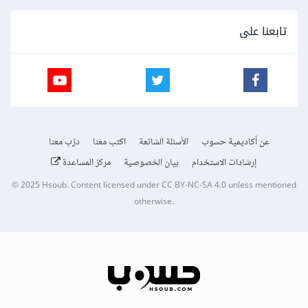
تابعنا على
عن أكاديمية حسوب
الأسئلة الشائعة
اكتب معنا
درّب معنا
إرشادات الاستخدام
بيان الخصوصية
مركز المساعدة
© 2025
Hsoub
.
Content licensed under
CC BY-NC-SA 4.0
unless mentioned
otherwise.