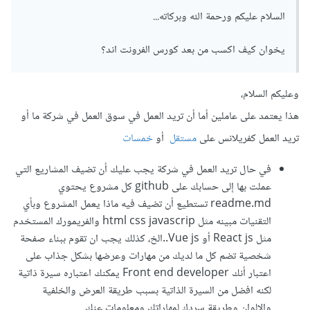
السلام عليكم ورحمة الله وبركاته...
يخوان كيف اكسب من بعد كورس الفرونت اند؟
وعليكم السلام،
هذا يعتمد على عاملين أما أن تريد العمل في سوق العمل في شركة ما أو
تريد العمل كفريلانس على
مستقل
أو
خمسات
في حال تريد العمل في شركة يجب عليك أن تضيف المشاريع التي
عملت بها إلى حسابك على github كل مشروع يحتوي
readme.md تستطيع أن تضيف فيه ماذا يعمل المشروع وبأي
التقنيات مبينه مثل html css javascrip والفريمورك المستخدم
مثل React js أو Vue js..الخ، كذلك يجب ان تقوم ببناء صفحة
شخصية تضم كل ما لديك من مهارات وعرضها بشكل جذاب على
اعتبار أنك Front end developer يمكنك اعتباره سيرة ذاتية
لكنه افضل من السيرة الذاتية بسبب طريقة العرض والخلفية
والالوان وطريقة سردك لمهاراتك ومعلومات عنك