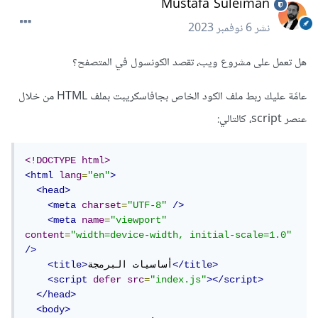
Mustafa Suleiman
نشر
6 نوفمبر 2023
هل تعمل على مشروع ويب، تقصد الكونسول في المتصفح؟
عامًة عليك ربط ملف الكود الخاص بجافاسكريبت بملف HTML من خلال
عنصر script، كالتالي:
<!DOCTYPE html>
<html
lang
=
"en"
>
<head>
<meta
charset
=
"UTF-8"
/>
<meta
name
=
"viewport"
content
=
"width=device-width, initial-scale=1.0"
/>
</title>
أساسيات البرمجة
<title>
<script
defer
src
=
"index.js"
></script>
</head>
<body>