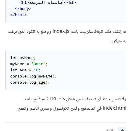
</h1>
أساسيات البرمجة
<h1>
</body>
</html>
ثم إنشاء ملف الجافاسكريبت باسم index.js ووضع به الكود الذي ترغب
به وليكن:
let
 myName
;
myName 
=
'Omar'
;
let
 age 
=
16
;
console
.
log
(
myName
);
console
.
log
(
age
);
ولا تنسى حفظ أي تعديلات من خلال CTRL + S ثم فتح ملف
index.html في المتصفح وفتح الكونسول وسترى الاسم والعمر.
اقتباس