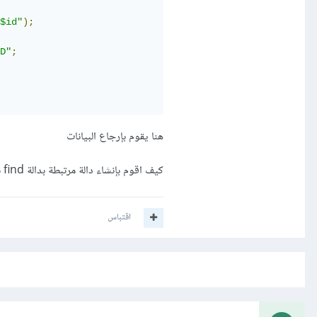
$id"
);
D"
;
هنا يقوم بإرجاع البيانات
كيف اقوم بإنشاء دالة مرتبطة بدالة find نفس مثال لارافل ؟
اقتباس