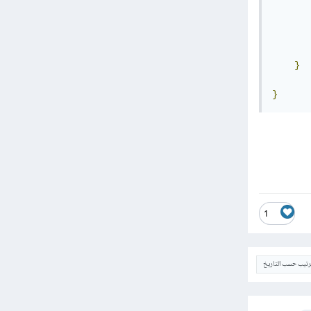
       
       
       
}
}
1
ترتيب حسب التاريخ