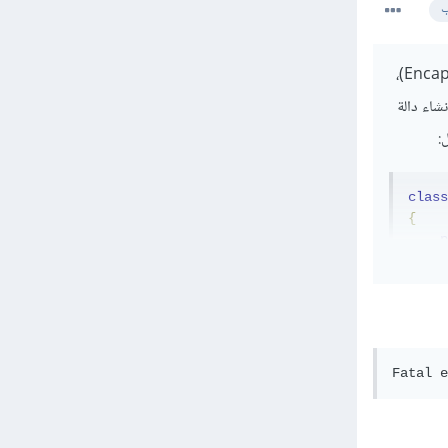
ب
لربط الدوال معًا في PHP، عليك الإعتماد على المفهوم الأساسي لبرمجة الكائنات وهو التغليف (Encapsulation)،
شاء دالة
class
{
p
p
p
p
{
     
Fatal e
     
     