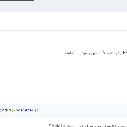
ind
(
1
)->
delete
();