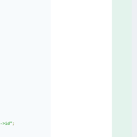
->id"
;