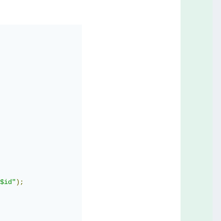
المرتبطة بالكائن Task.
$id"
);