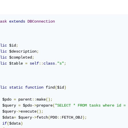
e
{
cho 
"Record not found."
;
ask
extends
DBConnection
من أجل البحث عن السجل الذي تريد حذفه باستخدام الدالة find ثم سي
lic
 $id
;
lic
 $description
;
lic
 $completed
;
lic
 $table 
=
self
::
class
.
"s"
;
lic
static
function
 find
(
$id
)
 $pdo 
=
 parent
::
make
();
 $query 
=
 $pdo
->
prepare
(
"SELECT * FROM tasks where id = 
 $query
->
execute
();
 $data
=
 $query
->
fetch
(
PDO
::
FETCH_OBJ
);
if
(
$data
)