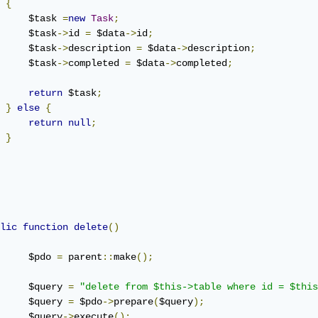
{
     $task 
=
new
Task
;
     $task
->
id 
=
 $data
->
id
;
     $task
->
description 
=
 $data
->
description
;
     $task
->
completed 
=
 $data
->
completed
;
return
 $task
;
}
else
{
return
null
;
}
lic
function
delete
()
     $pdo 
=
 parent
::
make
();
     $query 
=
"delete from $this->table where id = $this
     $query 
=
 $pdo
->
prepare
(
$query
);
     $query
->
execute
();