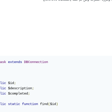
ask
extends
DBConnection
lic
 $id
;
lic
 $description
;
lic
 $completed
;
lic
static
function
 find
(
$id
)