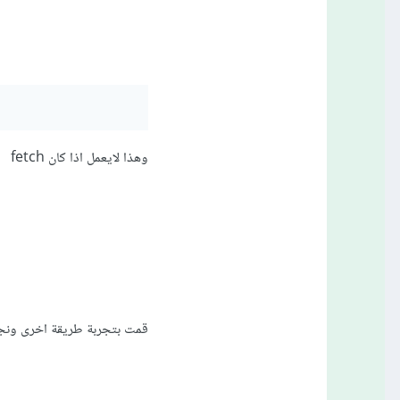
d = ?"
);
وهذا لايعمل اذا كان fetch
الآن، بعد استدعاء find للعثور على السجل المطلوب، نقوم باستدعاء delete مباشرة على الكائن Task:
قمت بتجربة طريقة اخرى ونجح