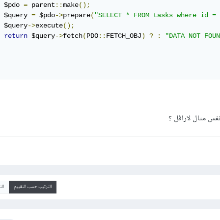
 $pdo 
=
 parent
::
make
();
 $query 
=
 $pdo
->
prepare
(
"SELECT * FROM tasks where id = 
 $query
->
execute
();
return
 $query
->
fetch
(
PDO
::
FETCH_OBJ
)
?
:
"DATA NOT FOUN
الترتيب حسب التقييم
ال