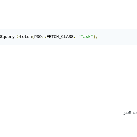
ublic
function
delete
()
if
(
$this
->
id
)
{
       $pdo 
=
 parent
::
make
();
$query
->
fetch
(
PDO
::
FETCH_CLASS
,
"Task"
);
       $query 
=
 $pdo
->
prepare
(
"DELETE FROM tasks where i
       $query
->
execute
([
$this
->
id
]);
return
"Record deleted successfully"
;
}
else
{
return
"Cannot delete - no valid ID"
;
}
 الامر
 
=
Task
::
find
(
1
);
task 
!==
"DATA NOT FOUND"
)
{
result 
=
 $task
->
delete
();
cho $result
;