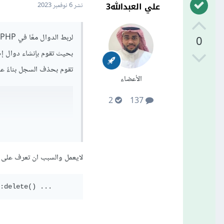
علي العبدالله3
نشر
6 نوفمبر 2023
0
بحيث تقوم بإنشاء دوال إض
تقوم بحذف السجل بناءً على النتيجة التي ت
الأعضاء
2
137
لايعمل والسبب ان تعرف على البيانا
:delete() ...
= $id"
);
ND"
;