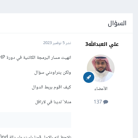
السؤال
علي العبدالله3
نشر
5 نوفمبر 2023
انهيت مسار البرمجة الكائنية في دورة PHP وفهمت والآن اطبق بمفردي ماتعلمته
ولكن يتراودني سؤال
كيف اقوم بربط الدوال
الأعضاء
مثلا ً لدينا في لارافل
137
نلاحظ انه بالاول قمنا بإستدعاء دالة find ومررنا المعرف ومن ثم قمنا باستدعاء delete()