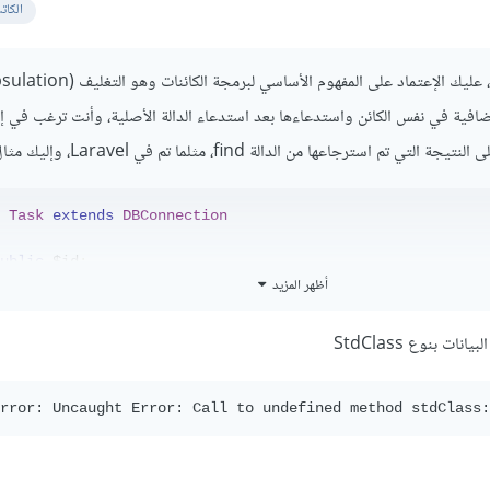
الكات
افية في نفس الكائن واستدعاءها بعد استدعاء الدالة الأصلية، وأنت ترغب في إن
م استرجاعها من الدالة find، مثلما تم في Laravel، وإليك مثال:
Task
extends
DBConnection
ublic
 $id
;
أظهر المزيد
ublic
 $description
;
ublic
 $completed
;
ت بنوع StdClass
ublic
static
function
 find
(
$id
)
   $pdo 
=
 parent
::
make
();
rror: Uncaught Error: Call to undefined method stdClass:
   $query 
=
 $pdo
->
prepare
(
"SELECT * FROM tasks where id 
   $query
->
execute
();
return
 $query
->
fetch
(
PDO
::
FETCH_OBJ
)
?:
"DATA NOT FOU