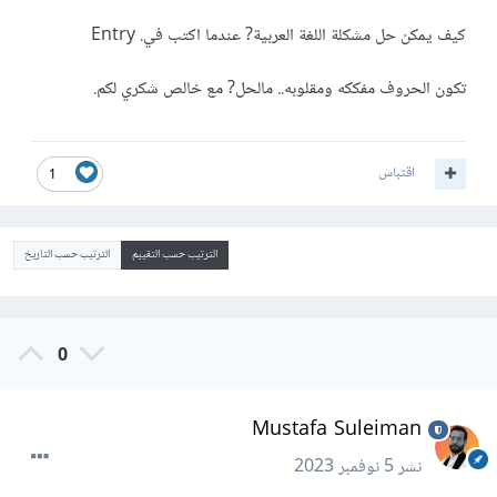
كيف يمكن حل مشكلة اللغة العربية? عندما اكتب في. Entry
تكون الحروف مفككه ومقلوبه.. مالحل? مع خالص شكري لكم.
اقتباس
1
الترتيب حسب التقييم
الترتيب حسب التاريخ
0
Mustafa Suleiman
نشر
5 نوفمبر 2023