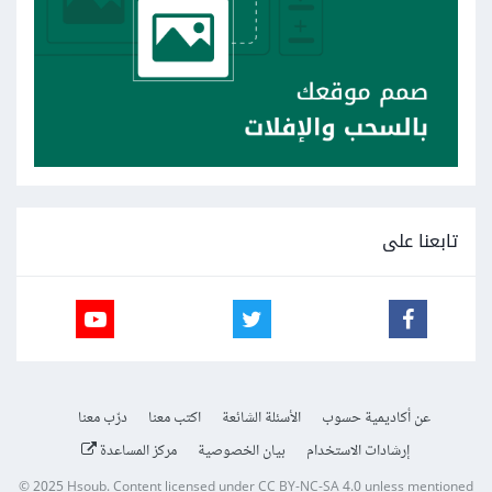
تابعنا على
عن أكاديمية حسوب
الأسئلة الشائعة
اكتب معنا
درّب معنا
إرشادات الاستخدام
بيان الخصوصية
مركز المساعدة
© 2025
Hsoub
.
Content licensed under
CC BY-NC-SA 4.0
unless mentioned