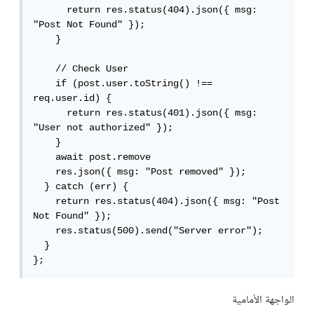
      return res.status(404).json({ msg: 
"Post Not Found" });

    }

    // Check User

    if (post.user.toString() !== 
req.user.id) {

      return res.status(401).json({ msg: 
"User not authorized" });

    }

    await post.remove

    res.json({ msg: "Post removed" });

  } catch (err) {

    return res.status(404).json({ msg: "Post 
Not Found" });

    res.status(500).send("Server error");

  }

};
الواجهة الأمامية