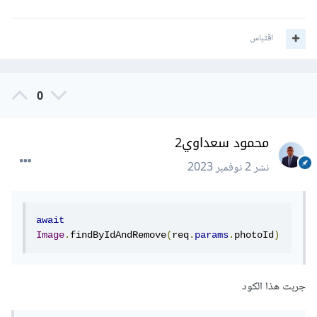
اقتباس
0
محمود سعداوي2
نشر
2 نوفمبر 2023
await
Image
.
findByIdAndRemove
(
req
.
params
.
photoId
)
جربت هذا الكود