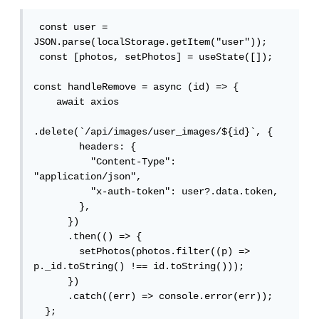
 const user = 
JSON.parse(localStorage.getItem("user"));

 const [photos, setPhotos] = useState([]);

const handleRemove = async (id) => {

    await axios

.delete(`/api/images/user_images/${id}`, {

        headers: {

          "Content-Type": 
"application/json",

          "x-auth-token": user?.data.token,

        },

      })

      .then(() => {

        setPhotos(photos.filter((p) => 
p._id.toString() !== id.toString()));

      })

      .catch((err) => console.error(err));

  };