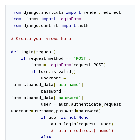
from
 django
.
shortcuts 
import
 render
,
from
.
forms 
import
LoginForm
from
 django
.
contrib 
import
 auth

# Create your views here.
def
 login
(
request
):
if
 request
.
method 
==
'POST'
:
        form 
=
LoginForm
(
request
.
POST
)
if
 form
.
is_valid
():
            username 
=
form
.
cleaned_data
[
'username'
]
            password 
=
form
.
cleaned_data
[
'password'
]
            user 
=
 auth
.
authenticate
(
request
,
username
=
username
,
password
=
password
)
if
 user 
is
not
None
:
                auth
.
login
(
request
,
 user
)
# return redirect('home')
else
: