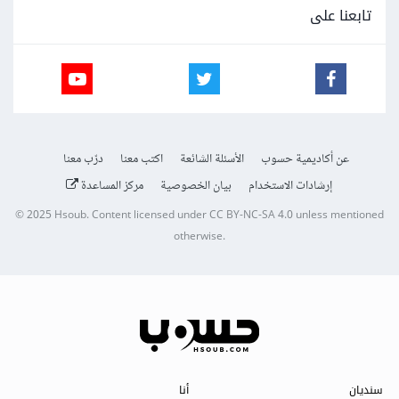
تابعنا على
عن أكاديمية حسوب
الأسئلة الشائعة
اكتب معنا
درّب معنا
إرشادات الاستخدام
بيان الخصوصية
مركز المساعدة
© 2025
Hsoub
.
Content licensed under
CC BY-NC-SA 4.0
unless mentioned
otherwise.