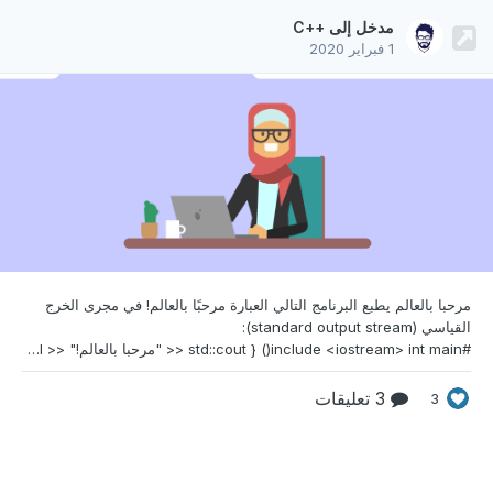
مدخل إلى ++C
1 فبراير 2020
مرحبا بالعالم يطبع البرنامج التالي العبارة مرحبًا
بالعالم! في مجرى الخرج
القياسي (standard output stream):
#include <iostream> int main() { std::cout << "مرحبا بالعالم!" << std::endl; } يمكنك رؤية التجربة الحية على Coliru. تحليل البرنامج لنحلل كل جزء من شيفرة البرنامج بالتفصيل: #include <iostream> هو موجّه معالجة مسبقة (preprocessor directive)، ويتضمن محتوى iostream، وهي ترويسة ملف C++‎ القياسي (standard C++ header file). الكلمة iost
3 تعليقات
3