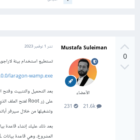
Mustafa Suleiman
نشر
1 نوفمبر 2023
0
تستطيع استخدام بيئة لاراجون أو Xampp والأسهل هي بيئة لاراجون، يمكنك تحمي
.0.0/laragon-wamp.exe
الأعضاء
231
21.6k
وتشغيلها من خلال سيرفر أبات
المشروع، وهي قاعدة بيانات MySQL، وفي حال كان المشروع يستخدم قاعدة بيانات أخرى فاستخدمها لا مشكلة.