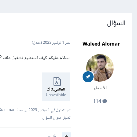
السؤال
Waleed Alomar
نشر
1 نوفمبر 2023
(معدل)
السلام عليكم كيف استطيع تشغيل ملف PHP على سيرفر محلي الملف هو لبوت تلغرام بلغة PHP
الأعضاء
العالمي.zip
Unavailable
114
تم التعديل في
1 نوفمبر 2023
بواسطة Mustafa Suleiman
تعديل عنوان السؤال
اقتباس