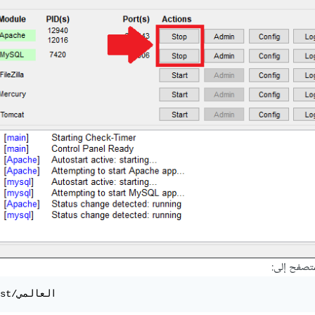
متصفح إلى:
localhost/العالمي