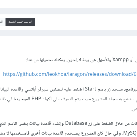
الترتيب حسب التقييم
ال
لها من هنا:
https://github.com/leokhoa/laragon/releases/download/6
بعد التحميل والتثبيت وفتح البرنامج، ستجد زر باسم Start اضغط عليه لتشغيل سيرفر أباتشي وق
على زر Root لفتح الملف الذي ستضع به مجلد المشروع حيث يتم التعرف على أكواد
شي.
بعد ذلك عليك إنشاء قاعدة بيانات من خلال الضغط على زر Database وإنشاء قاعدة بيانات بنفس الا