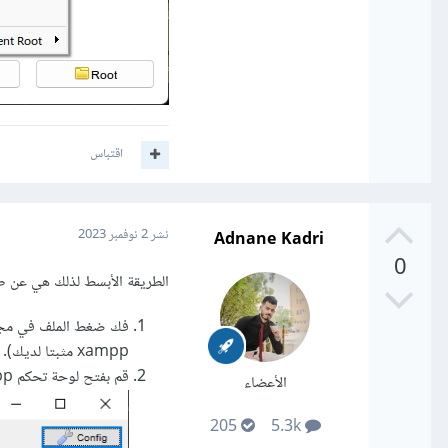
اقتباس
Adnane Kadri
نشر
2 نوفمبر 2023
0
الطريقة الأبسط لذلك هي عن ط
xampp مثبتا لديك).
قم بفتح لوحة تحكم xampp وقم بتفعيل apache و mysql.
الأعضاء
205
5.3k