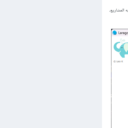
www وهو مجلد الجذر الذي به المشاريع،