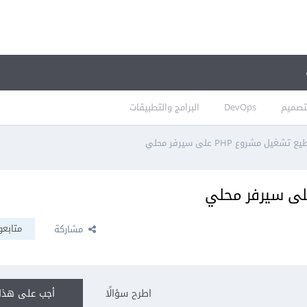
تصميم
DevOps
البرامج والتطبيقات
يل مشروع PHP على سيرفر محلي
متابعو
مشاركة
اطرح سؤالًا
أجب على هذا 