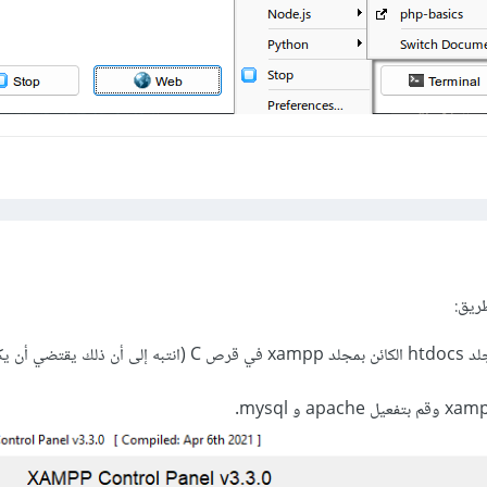
ريق:
فك ضغط الملف في مجلد htdocs الكائن بمجلد xampp في قرص C (انتبه إلى أن ذلك يقتض