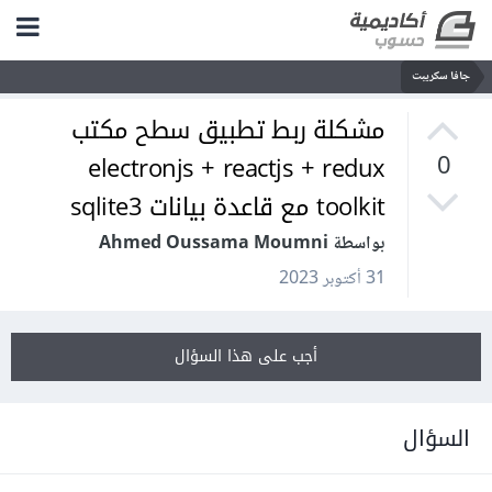
جافا سكريبت
مشكلة ربط تطبيق سطح مكتب
electronjs + reactjs + redux
0
toolkit مع قاعدة بيانات sqlite3
بواسطة Ahmed Oussama Moumni
31 أكتوبر 2023
أجب على هذا السؤال
السؤال