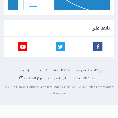
تابعنا على
عن أكاديمية حسوب
الأسئلة الشائعة
اكتب معنا
درّب معنا
إرشادات الاستخدام
بيان الخصوصية
مركز المساعدة
© 2025
Hsoub
.
Content licensed under
CC BY-NC-SA 4.0
unless mentioned
otherwise.