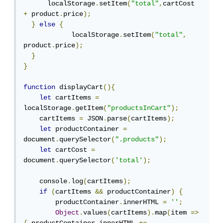
      localStorage
.
setItem
(
"total"
,
cartCost 
+
 product
.
price
);
}
else
{
            localStorage
.
setItem
(
"total"
,
product
.
price
);
}
}
function
 displayCart
(){
let
 cartItems 
=
localStorage
.
getItem
(
"productsInCart"
);
    cartItems 
=
 JSON
.
parse
(
cartItems
);
let
 productContainer 
=
document
.
querySelector
(
".products"
);
let
 cartCost 
=
document
.
querySelector
(
'total'
);
    console
.
log
(
cartItems
);
if
(
cartItems 
&&
 productContainer
)
{
        productContainer
.
innerHTML 
=
''
;
Object
.
values
(
cartItems
).
map
(
item 
=>