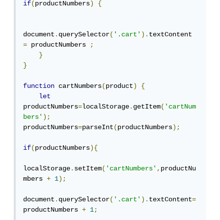
if
(
productNumbers
)
{
document
.
querySelector
(
'.cart'
).
textContent 
=
 productNumbers 
;
}
}
function
 cartNumbers
(
product
)
{
let
productNumbers
=
localStorage
.
getItem
(
'cartNum
bers'
);
productNumbers
=
parseInt
(
productNumbers
);
if
(
productNumbers
){
localStorage
.
setItem
(
'cartNumbers'
,
productNu
mbers 
+
1
);
document
.
querySelector
(
'.cart'
).
textContent
=
productNumbers 
+
1
;