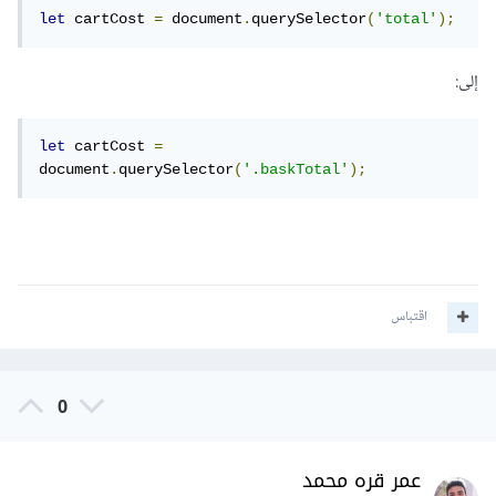
let
 cartCost 
=
 document
.
querySelector
(
'total'
);
إلى:
let
 cartCost 
=
document
.
querySelector
(
'.baskTotal'
);
اقتباس
0
عمر قره محمد