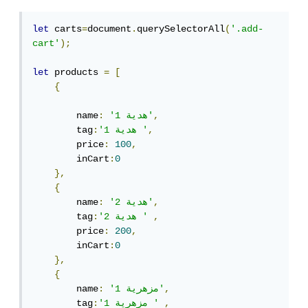
let
 carts
=
document
.
querySelectorAll
(
'.add-
cart'
);
let
 products 
=
[
{
,
'هدية 1'
:
        name
,
'هدية 1 '
:
        tag
        price
:
100
,
        inCart
:
0
},
{
,
'هدية 2'
:
        name
,
'هدية 2 '
:
        tag
        price
:
200
,
        inCart
:
0
},
{
,
'مزهرية 1'
:
        name
,
'مزهرية 1 '
:
        tag