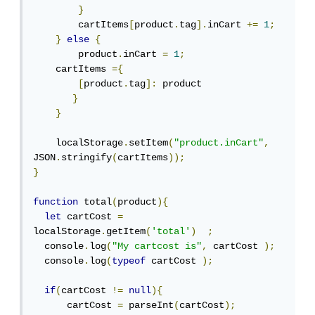
}
        cartItems
[
product
.
tag
].
inCart 
+=
1
;
}
else
{
        product
.
inCart 
=
1
;
    cartItems 
={
[
product
.
tag
]:
 product

}
}
    localStorage
.
setItem
(
"product.inCart"
,
JSON
.
stringify
(
cartItems
));
}
function
 total
(
product
){
let
 cartCost 
=
localStorage
.
getItem
(
'total'
)
;
  console
.
log
(
"My cartcost is"
,
 cartCost 
);
  console
.
log
(
typeof
 cartCost 
);
if
(
cartCost 
!=
null
){
      cartCost 
=
 parseInt
(
cartCost
);