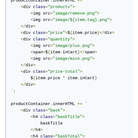
productContainer
.
innerHTML 
+=
`
<
div 
class
=
"products"
>
<
img src
=
"image/remove.png"
>
<
img src
=
"image/${item.tag}.png"
>
</
div
>
<
div 
class
=
"price"
>
$
{
item
.
price
}</
div
>
<
div 
class
=
"quantity"
>
<
img src
=
"image/plus.png"
>
<
span
>
$
{
item
.
inCart
}</
span
>
<
img src
=
"image/mins.png"
>
</
div
>
<
div 
class
=
"price-total"
>
        $
{
item
.
price 
*
 item
.
inCart
}
</
div
>
`;
productContainer
.
innerHTML 
+=
`
<
div 
class
=
"bask"
>
<
h4 
class
=
"baskTitle"
>
            baskTitle

</
h4
>
<
h4 
class
=
"baskTotal"
>