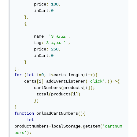
        price
:
100
,
        inCart
:
0
},
{
,
'هدية 3'
:
        name
,
'هدية 3 '
:
        tag
        price
:
250
,
        inCart
:
0
}
];
for
(
let
 i
=
0
;
 i
<
carts
.
length
;
i
++){
    carts
[
i
].
addEventListener
(
'click'
,()=>{
        cartNumbers
(
products
[
i
]);
         total
(
products
[
i
])
})
}
function
 onloadCartNumbers
(){
let
productNumbers
=
localStorage
.
getItem
(
'cartNum
bers'
);