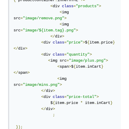
{
 productContainer
.
innerHTML 
+=
<
div 
class
=
"products"
>
<
img 
src
=
"image/remove.png"
>
<
img 
src
=
"image/${item.tag}.png"
>
</
div
>
<
div 
class
=
"price"
>
$
{
item
.
price
}
</
div
>
<
div 
class
=
"quantity"
>
<
img src
=
"image/plus.png"
>
<
span
>
$
{
item
.
inCart
}
</
span
>
<
img 
src
=
"image/mins.png"
>
</
div
>
<
div 
class
=
"price-total"
>
                $
{
item
.
price 
*
 item
.
inCart
}
</
div
>
;
});