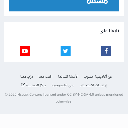
تابعنا على
عن أكاديمية حسوب
الأسئلة الشائعة
اكتب معنا
درّب معنا
إرشادات الاستخدام
بيان الخصوصية
مركز المساعدة
© 2025
Hsoub
.
Content licensed under
CC BY-NC-SA 4.0
unless mentioned
otherwise.