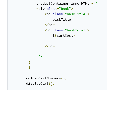
            productContainer
.
innerHTML 
+=
'
<
div 
class
=
"bask"
>
<
h4 
class
=
"baskTitle"
>
                    baskTitle

</
h4
>
<
h4 
class
=
"baskTotal"
>
                    $
{
cartCost
}
</
h4
>
';
}
}
       onloadCartNumbers
();
       displayCart
();