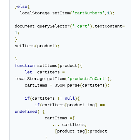
}
else
{
  localStorage
.
setItem
(
'cartNumbers'
,
1
);
document
.
querySelector
(
'.cart'
).
textContent
=
1
;
}
setItems
(
product
);
}
function
 setItems
(
product
){
let
  cartItems 
=
localStorage
.
getItem
(
'productsInCart'
);
    cartItems 
=
 JSON
.
parse
(
cartItems
);
if
(
cartItems 
!=
null
){
if
(
cartItems
[
product
.
tag
]
==
undefined
)
{
            cartItems 
={
...
 cartItems
,
[
product
.
tag
]:
product

}