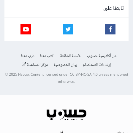
تابعنا على
عن أكاديمية حسوب
الأسئلة الشائعة
اكتب معنا
درّب معنا
إرشادات الاستخدام
بيان الخصوصية
مركز المساعدة
© 2025
Hsoub
.
Content licensed under
CC BY-NC-SA 4.0
unless mentioned
otherwise.