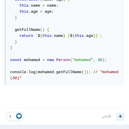
this
.
name 
=
 name
;
this
.
age 
=
 age
;
}
  getFullName
()
{
return
`
$
{
this
.
name
}
(
$
{
this
.
age
})`;
}
}
const
 mohamed 
=
new
Person
(
"mohamed"
,
30
);
console
.
log
(
mohamed
.
getFullName
());
// "mohamed 
(30)"
اقتباس
1