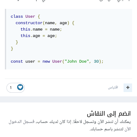
class
User
{
constructor
(
name
,
 age
)
{
this
.
name 
=
 name
;
this
.
age 
=
 age
;
}
}
const
 user 
=
new
User
(
"John Doe"
,
30
);
اقتباس
1
انضم إلى النقاش
يمكنك أن تنشر الآن وتسجل لاحقًا. إذا كان لديك حساب،
فسجل الدخول
الآن
لتنشر باسم حسابك.