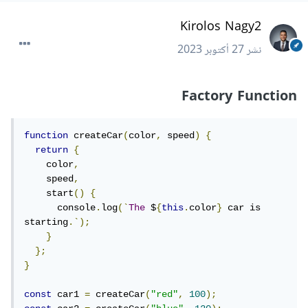
Kirolos Nagy2
نشر
27 أكتوبر 2023
Factory Function
function
 createCar
(
color
,
 speed
)
{
return
{
    color
,
    speed
,
    start
()
{
      console
.
log
(`
The
 $
{
this
.
color
}
 car is 
starting
.`);
}
};
}
const
 car1 
=
 createCar
(
"red"
,
100
);