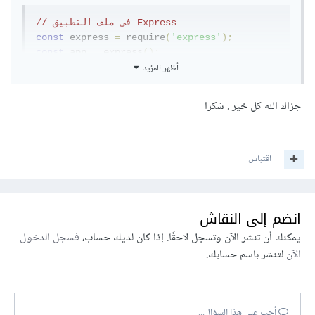
// في ملف التطبيق Express
const
 express 
=
 require
(
'express'
);
const
 app 
=
 express
();
أظهر المزيد
app
.
get
(
'/'
,
(
req
,
 res
)
=>
{
const
 jsonData 
=
{
جزاك الله كل خير . شكرا
    link
:
'http://example.com'
};
  res
.
render
(
'index.ejs'
,
{
 data
:
 jsonData 
اقتباس
});
});
في ملف القالب:
انضم إلى النقاش
يمكنك أن تنشر الآن وتسجل لاحقًا. إذا كان لديك حساب،
فسجل الدخول
الآن
لتنشر باسم حسابك.
<!-- في ملف قالب EJS (مثلاً index.ejs) -->
<!DOCTYPE html>
<html>
<body>
أجب على هذا السؤال...
</a>
الرابط
>
"{{data.link}}"
=
href
<a