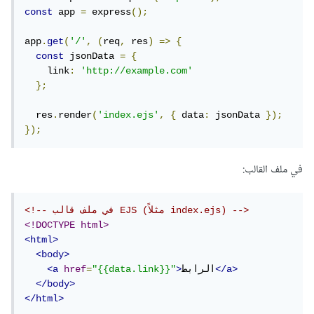
const
 app 
=
 express
();
app
.
get
(
'/'
,
(
req
,
 res
)
=>
{
const
 jsonData 
=
{
    link
:
'http://example.com'
};
  res
.
render
(
'index.ejs'
,
{
 data
:
 jsonData 
});
});
في ملف القالب:
<!-- في ملف قالب EJS (مثلاً index.ejs) -->
<!DOCTYPE html>
<html>
<body>
</a>
الرابط
>
"{{data.link}}"
=
href
<a
</body>
</html>