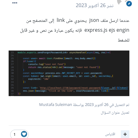
نشر
26 أكتوبر 2023
عندما ارسل ملف json يحتوي على link إلى المتصفح من
express.js ejs engin فإنه يكون عبارة عن نص و غير قابل
للضغط
تم التعديل في
26 أكتوبر 2023
بواسطة Mustafa Suleiman
تعديل عنوان السؤال
اقتباس
1