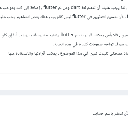
flutter تعتمد على لغة dart , لذا يجب عليك أن تتعلم لغة dart ومن ثم flutter , إضا
كيف تصمم تطبيق في flutter . لأن تصميم التطبيق في flutter ليس كالويب , هناك بعض المفاهيم
لكن إن كان لديك وقت كافي ومرن , فلا بأس يمكنك البدء بتعلم flutter وتنفيذ مشروعك بسهولة
ك سوف تواجه صعوبات كثيرة في هذه الحالة .
استاذ مصطفى تفيدك كثيرا في هذا الموضوع . يمكنك قراءتها والاستفادة منها
آن
لتنشر باسم حسابك.