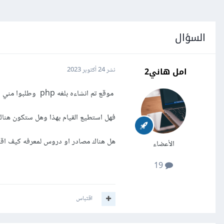
السؤال
امل هاني2
نشر
24 أكتوبر 2023
موقع تم انشاءه بلغه php وطلبوا مني ان اقوم بأنشاء له تطبيق جوال لنظام اندرويد و IOS فكرت بأن اقوم بأستخدام flutter
فهل استطيع القيام بهذا وهل ستكون هناك 
هل هناك مصادر او دروس لمعرفه كيف اق
الأعضاء
19
اقتباس