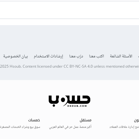
الأسئلة الشائعة
اكتب معنا
درّب معنا
إرشادات الاستخدام
بيان الخصوصية
 2025
Hsoub
.
Content licensed under
CC BY-NC-SA 4.0
unless mentioned otherwi