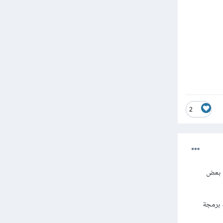
2
ء بعض
 برمجة