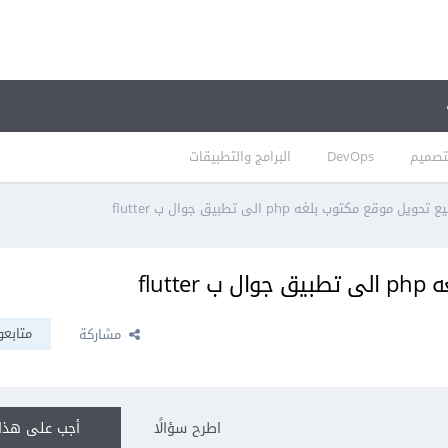
تصميم
DevOps
البرامج والتطبيقات
موقع مكتوب بلغه php الى تطبيق جوال ب flutter
flu
متابعو
مشاركة
اطرح سؤالًا
أجب على هذا 