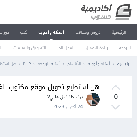
الرئيسية
دروس ومقالات
أسئلة وأجوبة
كتب
دورات
البرمجة
ريادة الأعمال
العمل الحر
التسويق والمبيعات
ال
الرئيسية
أسئلة وأجوبة
الأقسام
أسئلة البرمجة
PHP
هل استطيع تحويل 
هل استطيع تحويل موقع مكتوب بلغه php الى تطبيق جوال ب tter
0
بواسطة امل هاني2
24 أكتوبر 2023