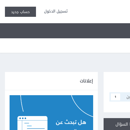
تسجيل الدخول
حساب جديد
إعلانات
ن
1
السؤال