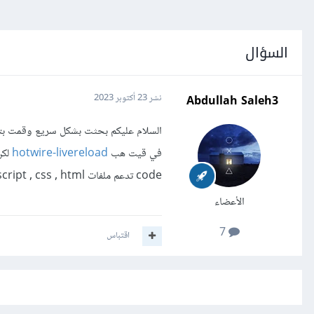
السؤال
Abdullah Saleh3
نشر
23 أكتوبر 2023
في قيت هب
hotwire-livereload
code تدعم ملفات ruby on rails , javascript , css , html ؟
الأعضاء
7
اقتباس