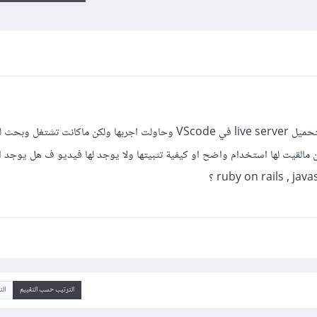
السلام عليكم بحثت بشكل سريع وقمت بتحميل live server في VScode وحاولت اجربها ولكن ماكانت 
الترتيب حسب التقييم
ال