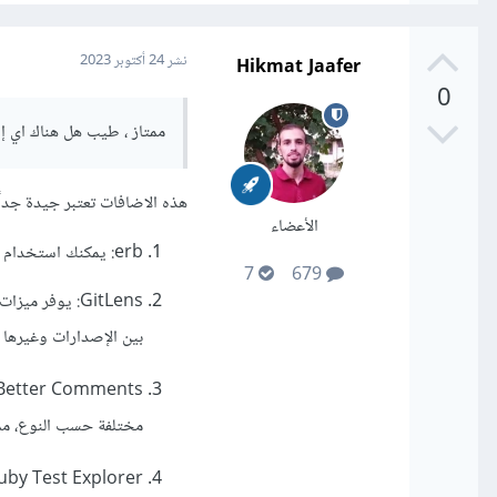
Hikmat Jaafer
نشر
24 أكتوبر 2023
0
ممتاز ، طيب هل هناك اي إض
هذه الاضافات تعتبر جيدة جداً عند است
الأعضاء
erb: يمكنك استخدام هذا الامتداد لتمييز وتلوين ملفات erb التي تحتوي على رمز Ruby مدمج في HTML.
7
679
بين الإصدارات وغيرها 
مختلفة حسب النوع، مما