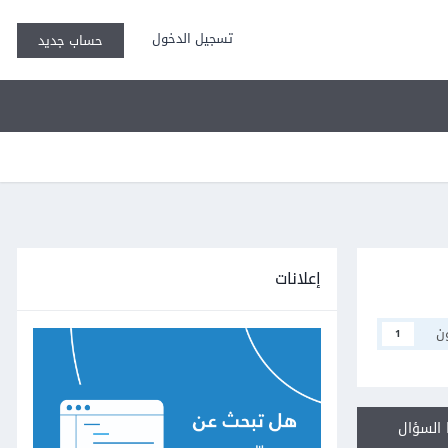
تسجيل الدخول
حساب جديد
إعلانات
ن
1
السؤال