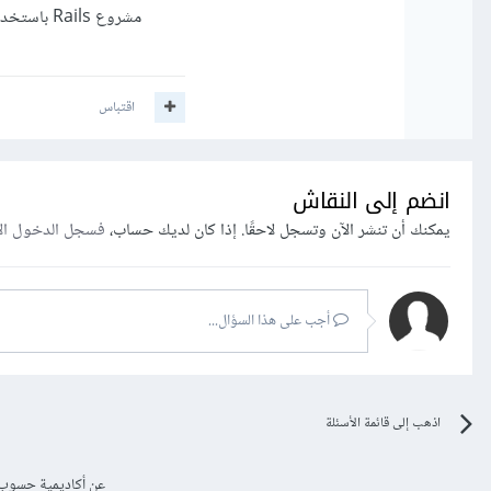
مشروع Rails باستخدام أطر اختبار Ruby المختلفة مثل RSpec وCucumber.
اقتباس
انضم إلى النقاش
يمكنك أن تنشر الآن وتسجل لاحقًا. إذا كان لديك حساب،
فسجل الدخول ال
أجب على هذا السؤال...
اذهب إلى قائمة الأسئلة
عن أكاديمية حسوب