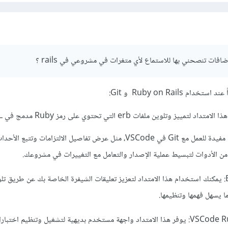
افات تنصحني بها للاستماع لأي متغرات في مشروعي في rails ؟
خدام Ruby on Rails
و Git:
GitLens: يوفر ميزات مفيدة للعمل مع Git في VSCode، مثل عرض تفاصيل الالتزامات وتتب
من الأدوات لتبسيط عملية الإصدار والتعامل مع التغييرات في مشروعك.
Better Comments: يمكنك استخدام هذا الامتداد لتعزيز تعليقات الشيفرة الخاصة بك عن طريق ت
 يسهل فهمها وتنظيمها.
VSCode Ruby Test Explorer: يوفر هذا الامتداد واجهة مستخدم بديهية لتشغيل وتنظيم اختب