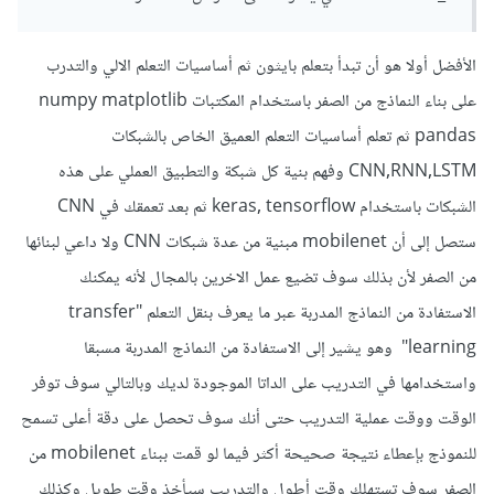
الأفضل أولا هو أن تبدأ بتعلم بايثون ثم أساسيات التعلم الالي والتدرب
على بناء النماذج من الصفر باستخدام المكتبات numpy matplotlib
pandas ثم تعلم أساسيات التعلم العميق الخاص بالشبكات
CNN,RNN,LSTM وفهم بنية كل شبكة والتطبيق العملي على هذه
الشبكات باستخدام keras, tensorflow ثم بعد تعمقك في CNN
ستصل إلى أن mobilenet مبنية من عدة شبكات CNN ولا داعي لبنائها
من الصفر لأن بذلك سوف تضيع عمل الاخرين بالمجال لأنه يمكنك
الاستفادة من النماذج المدربة عبر ما يعرف بنقل التعلم "transfer
learning" وهو يشير إلى الاستفادة من النماذج المدربة مسبقا
واستخدامها في التدريب على الداتا الموجودة لديك وبالتالي سوف توفر
الوقت ووقت عملية التدريب حتى أنك سوف تحصل على دقة أعلى تسمح
للنموذج بإعطاء نتيجة صحيحة أكثر فيما لو قمت ببناء mobilenet من
الصفر سوف تستهلك وقت أطول والتدريب سيأخذ وقت طويل وكذلك