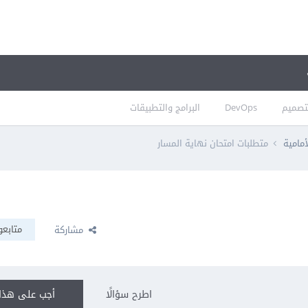
تصميم
DevOps
البرامج والتطبيقات
أمامية
متطلبات امتحان نهاية المسار
متابعو
مشاركة
اطرح سؤالًا
أجب على هذا 