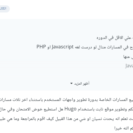
الكات
مسارات مثال لو درست لغه Javascript او PHP
 عنها
أظهر المزيد
ميع المسارات الخاصة بدورة تطوير واجهات المستخدم باستثناء اخر ثلاث مسارا
موقع اخباري وتطوير لوحة تحكم وتطوير موقع ثابت باستخدام Hugo هل استطيع خوض الام
ت تعلم انه يحدث نسيان او شي من هذا القبيل كيف اقوم بالمراجعة وما هي طبيع
 الله خيرا