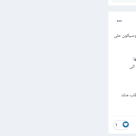
وسيكون على
الى
طلب منك
1