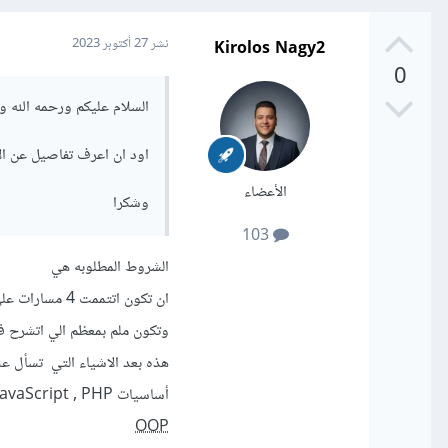
Kirolos Nagy2
نشر
27 أكتوبر 2023
0
السلام عليكم ورحمه الله و
اود ان اعرف تفاصيل عن ال
الأعضاء
وشكرا
103
الشروط المطلوبه هي
ان تكون اتتممت 4 مسارات علي الاقل في الدوره
وتكون ملم بمعظم الي اتشرح في المسار
هذه بعد الاشياء التي تسأل عن
أساسيات JavaScript , PHP
OOP