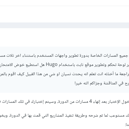
الي درستها
 مركز المساعده
من هذا الرابط
وتقوم بتحديد معاد للاختبار
اح سيقوم بعدها بارسال لك تفاصيل المشروع لتستلم الشهاده
ت جميع المسارات الخاصة بدورة تطوير واجهات المستخدم باستثناء اخر ثلاث مس
تطوير موقع اخباري وتطوير لوحة تحكم وتطوير موقع ثابت باستخدام Hugo هل استطيع 
جعة ما أخذته انت تعلم انه يحدث نسيان او شي من هذا القبيل كيف اقوم بالمر
رح في المناقشة وجزاكم الله خيرا
 الدورة، وسيتم إختبارك في تلك المسارات فقط.
أنك مستوعب لما تم شرحه وطريقة تنفيذ المشاريع التي قمت بها في الدورة، وب
ا: