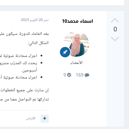
اسماء محمد10
نشر
20 أكتوبر 2023
0
بعد اتمامك للدورة، سيكون ع
الشكل التالي:
اجراء محادثة صوتيّة لمدة 30 دقيقة يطرح المدرّب عليك أسئلة متعلّقة بالدورة والأمور التي ن
الأعضاء
يحدد لك المدرّب مشروعً
أسبوعين.
9
169
اجراء محادثة صوتيّة أخرى لمدّة 30 دقيقة يناقش بها مشروعك وما
إن سارت على جميع الخطوات ا
تداركها ثم التواصل معنا من جد
اقتباس