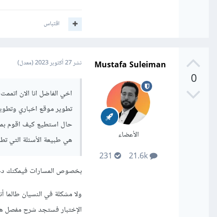
وايضا نفس الكلام ينطبق علي ال Framework 
اقتباس
وبعد ذلك تكوم بالتحدث مع
وبعد اتمامك الاختبار بنج
Mustafa Suleiman
نشر
27 أكتوبر 2023
(معدل)
0
وبالتوفيق يا صديقي
اخي الفاضل انا الان اتمم
حال استطيع كيف اقوم بمرا
الأعضاء
هي طبيعة الأسئلة التي تط
231
21.6k
بخصوص المسارات فيمكنك دخول الإختبار بعد إنهاء 4 مسارات من
ولا مشكلة في النسيان طالما 
الإختبار فستجد شرح مفصل هن