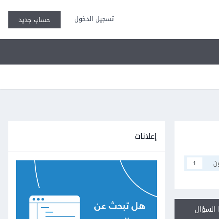
تسجيل الدخول
حساب جديد
إعلانات
ن
1
السؤال