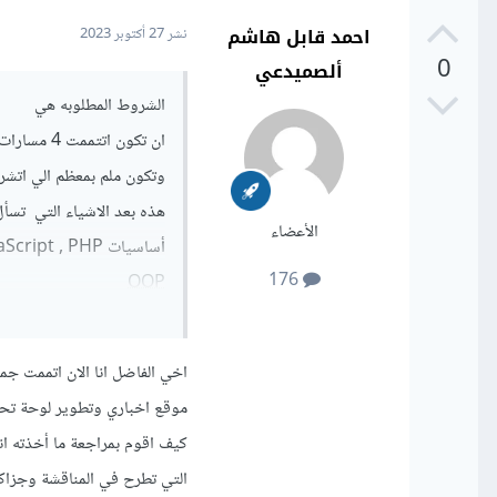
احمد قابل هاشم
نشر
27 أكتوبر 2023
0
ألصميدعي
الشروط المطلوبه هي
ان تكون اتتممت 4 مسارات علي الاقل في الدوره
وتكون ملم بمعظم الي اتشرح في ال
هذه بعد الاشياء التي تسأل
الأعضاء
أساسيات JavaScript , PHP
176
OOP
Functions
Loops
اخي الفاضل انا الان اتممت ج
Arrays
Objects
كيف اقوم بمراجعة ما أخذته ان
Classes
التي تطرح في المناقشة وجزاكم
try - catch التعامل مع الاخطاء