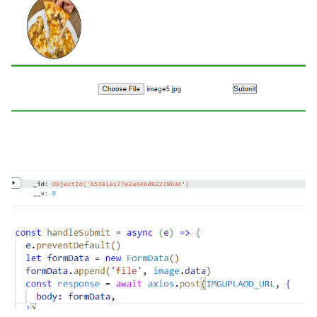
0 تنزيلات
·
30.82 kB
server-main.zip
0 تنزيلات
·
1.42 MB
test-main.zip