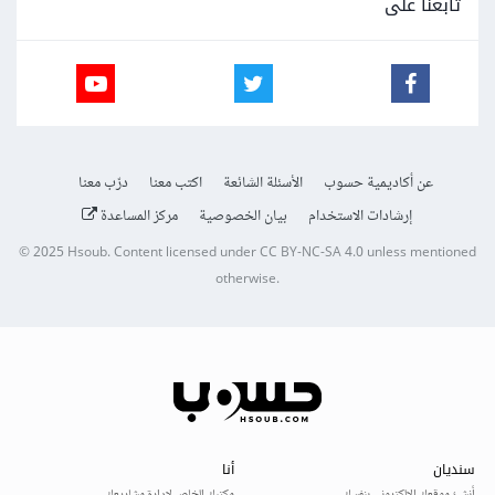
تابعنا على
عن أكاديمية حسوب
الأسئلة الشائعة
اكتب معنا
درّب معنا
إرشادات الاستخدام
بيان الخصوصية
مركز المساعدة
© 2025
Hsoub
.
Content licensed under
CC BY-NC-SA 4.0
unless mentioned
otherwise.