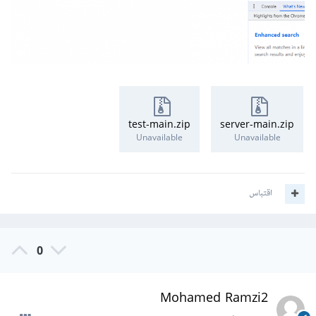
test-main.zip
server-main.zip
Unavailable
Unavailable
اقتباس
0
0 تنزيلات
·
613.24 kB
share_photo.zip
Mohamed Ramzi2