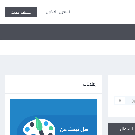
تسجيل الدخول
حساب جديد
إعلانات
ن
0
السؤال