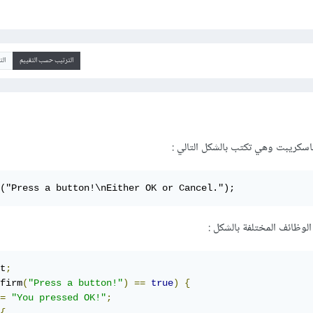
الترتيب حسب التقييم
ال
:
("Press a button!\nEither OK or Cancel.");
لوظائف المختلفة بالشكل
:
t
;
firm
(
"Press a button!"
)
==
true
)
{
=
"You pressed OK!"
;
{