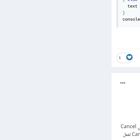
  text 
}
console
1
في جافاسكريبت ولكن المشكله أنها لا تدعم الا زر واحد فقط ونصه Ok والزر الثاني Cancel
ويعني الالغاء ويمكن الالتفاف حول هذه المشكله واخبار المستخدم باختيار Ok لفعل كذا أو اختيار Cancel لفعل