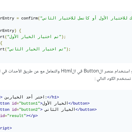
rEntry 
=
 confirm
(
rEntry
)
{
);
"تم اختيار الخيار الأول"
(
rt
{
);
"تم اختيار الخيار الثاني"
(
rt
والطريقة الأفضل بالطبع استخدام عنصر الButton في الHtml والتعامل مع عن طريق الأحدا
نستخدم الكود التالي
:
</h1>
 اختر أحد الخيارين:
>
</button>
الخيار الأول
>
"button1"
=
id
tton
</button>
 الخيار الثاني
>
"button2"
=
id
tton
id
=
"result"
></p>
ript>