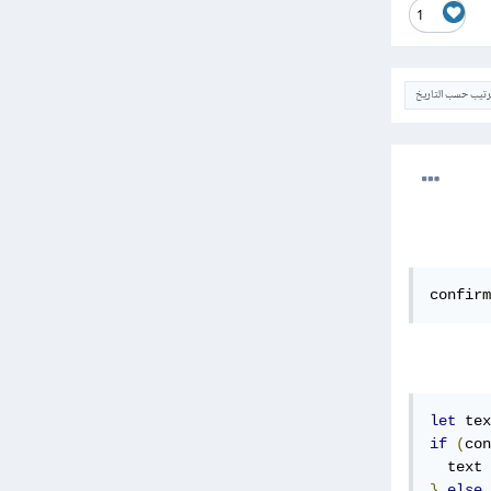
1
ترتيب حسب التاريخ
confirm
let
 tex
if
(
con
  text 
}
else