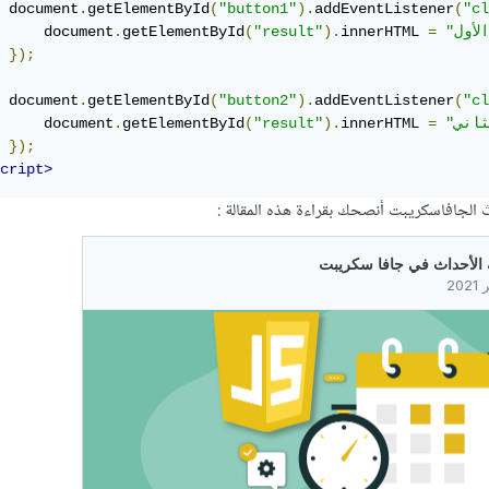
 document
.
getElementById
(
"button1"
).
addEventListener
(
"cl
     document
.
getElementById
(
"result"
).
innerHTML 
=
});
 document
.
getElementById
(
"button2"
).
addEventListener
(
"cl
     document
.
getElementById
(
"result"
).
innerHTML 
=
});
cript>
 الجافاسكريبت أنصحك بقراءة هذه المقالة :