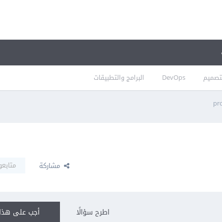
تصميم
DevOps
البرامج والتطبيقات
متابعو
مشاركة
اطرح سؤالًا
أجب على هذا 