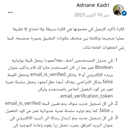
Adnane Kadri
نشر
16 أكتوبر 2023
فكرة تأكيد الإيميل في مضمونها هي فكرة بسيطة ولا تحتاج إلا تطبيقا
عمليا صحيحا وتكاملا بين مختلف مكونات التطبيق بصورة صحيحة. فيما
يلي الخطوات العامة لذلك:
في جدول المستخدمين أضف حقلا/عمودا يحمل قيمة بوليانية
Boolean تعبر عما ان كان المستخدم حاليا قد قام بتأكيد عنوان
بريده الإلكتروني أو لا. ولتكن email_is_verified وتحمل القيمة
false بشكل افتراضي. يضاف أيضا حقل/عمود يحمل سلسلة نصية
تعبر عن كود التفعيل الخاص بالمستخدم وليكن
email_verification_token.
في كل تسجيل جديد سوف يتم تعيين قيمة email_is_verified
بـ false، كما يتم توليد سلسلة نصية عشوائية تعبر عن كود التفعيل.
في كل تسجيل جديد يتم ارسال رسالة الى البريد الالكتروني في
عنوان البريد المرفق، بحيث تحمل زرا يقوم بإعادة التوجيه إلى