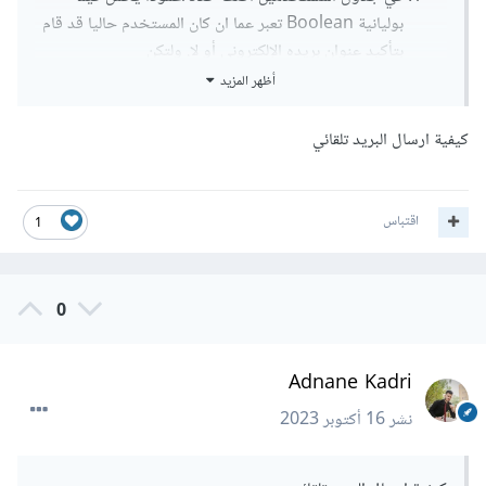
بوليانية Boolean تعبر عما ان كان المستخدم حاليا قد قام
بتأكيد عنوان بريده الإلكتروني أو لا. ولتكن
email_is_verified وتحمل القيمة false بشكل افتراضي.
أظهر المزيد
يضاف أيضا حقل/عمود يحمل سلسلة نصية تعبر عن كود
التفعيل الخاص بالمستخدم وليكن
كيفية ارسال البريد تلقائي
email_verification_token.
في كل تسجيل جديد سوف يتم تعيين قيمة
email_is_verified بـ false، كما يتم توليد سلسلة نصية
اقتباس
1
عشوائية تعبر عن كود التفعيل.
في كل تسجيل جديد يتم ارسال رسالة الى البريد الالكتروني
في عنوان البريد المرفق، بحيث تحمل زرا يقوم بإعادة
0
التوجيه إلى التطبيق حاملا قيمة رمز token كمعامل
query param مثال:
Adnane Kadri
https://yourdomain.co/email/verify?
token=PUT_TOKEN_HERE
نشر
16 أكتوبر 2023
طبعا فإن الهيكلة الموافقة يتم بناءها وارسالها كرسالة