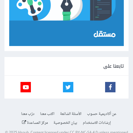
تابعنا على
عن أكاديمية حسوب
الأسئلة الشائعة
اكتب معنا
درّب معنا
إرشادات الاستخدام
بيان الخصوصية
مركز المساعدة
© 2025
Hsoub
.
Content licensed under
CC BY-NC-SA 4.0
unless mentioned