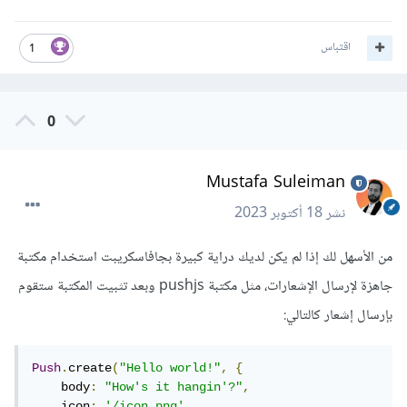
اقتباس
1
0
Mustafa Suleiman
نشر
18 أكتوبر 2023
من الأسهل لك إذا لم يكن لديك دراية كبيرة بجافاسكريبت استخدام مكتبة
جاهزة لإرسال الإشعارات، مثل مكتبة pushjs وبعد تثبيت المكتبة ستقوم
بإرسال إشعار كالتالي:
Push
.
create
(
"Hello world!"
,
{
    body
:
"How's it hangin'?"
,
    icon
:
'/icon.png'
,