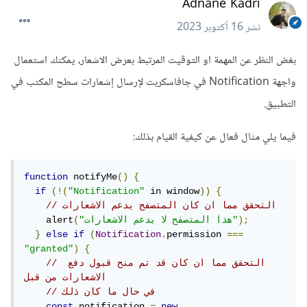
Adnane Kadri
نشر
16 أكتوبر 2023
بغض النظر عن المهمة او التوقيت المرتبط بعرض الاشعار، يمكنك استعمال
واجهة Notification في جافاسكربت لإرسال إشعارات سطح المكتب في
التطبيق.
فيما يلي مثال فعال عن كيفية القيام بذلك:
function
 notifyMe
()
{
if
(!(
"Notification"
 in window
))
{
// التحقق مما ان كان المتصفح يدعم الاشعارات
);
"هذا المتصفح لا يدعم الاشعارات"
(
    alert
}
else
if
(
Notification
.
permission 
===
"granted"
)
{
// التحقق مما ان كان قد تم منح قبول دفع 
الاشعارات من قبل
// في حال ما كان ذلك
const
 notification 
=
new