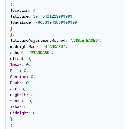
},
location
:
{
latitude
:
39.70421229999999
,
longitude
:
-
86.39943869999999
}
},
latitudeAdjustmentMethod
:
"ANGLE_BASED"
,
midnightMode
:
"STANDARD"
,
school
:
"STANDARD"
,
offset
:
{
Imsak
:
0
,
Fajr
:
0
,
Sunrise
:
0
,
Dhuhr
:
0
,
Asr
:
0
,
Maghrib
:
0
,
Sunset
:
0
,
Isha
:
0
,
Midnight
:
0
}
}