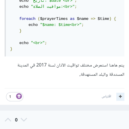
;
"تاريخ: $date <br>"
    echo 
;
"مواقيت الصلاة:<br>"
    echo 
foreach
(
$prayerTimes 
as
 $name 
=>
 $time
)
{
        echo 
"$name: $time<br>"
;
}
    echo 
"<br>"
;
}
يتم هاهنا استعرض مختلف تواقيت الآذان لسنة 2017 في المدينة
المستدفة والبلد المستهدفة,
اقتباس
1
0