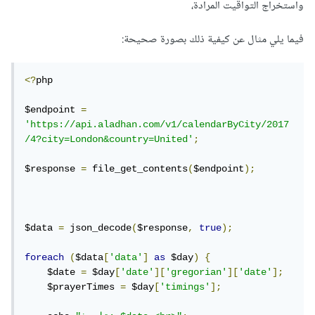
واستخراج التواقيت المرادة،
فيما يلي مثال عن كيفية ذلك بصورة صحيحة:
<?
php

$endpoint 
=
'https://api.aladhan.com/v1/calendarByCity/2017
/4?city=London&country=United'
;
$response 
=
 file_get_contents
(
$endpoint
);
$data 
=
 json_decode
(
$response
,
true
);
foreach
(
$data
[
'data'
]
as
 $day
)
{
    $date 
=
 $day
[
'date'
][
'gregorian'
][
'date'
];
    $prayerTimes 
=
 $day
[
'timings'
];