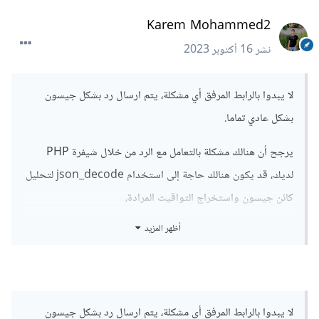
Karem Mohammed2
نشر
16 أكتوبر 2023
لا يبدوا بالرابط المرفق أي مشكلة، يتم ارسال رد بشكل جيسون
بشكل عادي تماما.
يرجح أن هنالك مشكلة بالتعامل مع الرد من خلال شيفرة PHP
لديك، قد يكون هنالك حاجة إلى استخدام json_decode لتحليل
كائن جيسون واستخراج التواقيت المرادة،
أظهر المزيد
فيما يلي مثال عن كيفية ذلك بصورة صحيحة:
<?
php

$endpoint 
=
لا يبدوا بالرابط المرفق أي مشكلة، يتم ارسال رد بشكل جيسون
'https://api.aladhan.com/v1/calendarByCity/