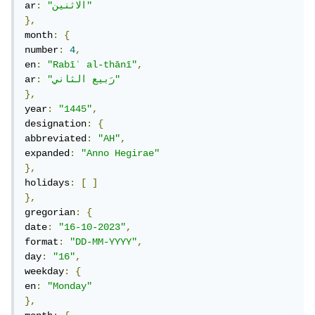
"الاثنين"
:
ar
},
month
:
{
number
:
4
,
en
:
"Rabīʿ al-thānī"
,
"رَبيع الثاني"
:
ar
},
year
:
"1445"
,
designation
:
{
abbreviated
:
"AH"
,
expanded
:
"Anno Hegirae"
},
holidays
:
[
]
},
gregorian
:
{
date
:
"16-10-2023"
,
format
:
"DD-MM-YYYY"
,
day
:
"16"
,
weekday
:
{
en
:
"Monday"
},