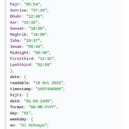
Fajr
:
"05:54"
,
Sunrise
:
"07:26"
,
Dhuhr
:
"12:46"
,
Asr
:
"15:33"
,
Sunset
:
"18:06"
,
Maghrib
:
"18:06"
,
Isha
:
"19:37"
,
Imsak
:
"05:44"
,
Midnight
:
"00:46"
,
Firstthird
:
"22:32"
,
Lastthird
:
"02:59"
},
date
:
{
readable
:
"16 Oct 2023"
,
timestamp
:
"1697436000"
,
hijri
:
{
date
:
"01-04-1445"
,
format
:
"DD-MM-YYYY"
,
day
:
"01"
,
weekday
:
{
en
:
"Al Athnayn"
,