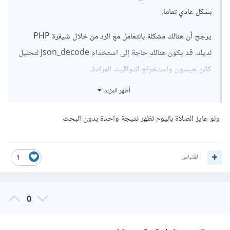
بشكل عادي تماما.
2017/4?city=London&country=United'
;
$response 
=
 file_get_contents
(
$endpoint
);
يرجح أن هنالك مشكلة بالتعامل مع الرد من خلال شيفرة PHP
لديك، قد يكون هنالك حاجة إلى استخدام json_decode لتحليل
كائن جيسون واستخراج التواقيت المرادة،
$data 
=
 json_decode
(
$response
,
true
);
أظهر المزيد
فيما يلي مثال عن كيفية ذلك بصورة صحيحة:
foreach
(
$data
[
'data'
]
as
 $day
)
{
    $date 
=
 $day
[
'date'
][
'gregorian'
]
ولو عايز الصلاة باليوم تظهر نتيجة واحدة بدون البحث
[
'date'
];
<?
php

    $prayerTimes 
=
 $day
[
'timings'
];
$endpoint 
=
;
"تاريخ: $date <br>"
    echo 
اقتباس
'https://api.aladhan.com/v1/calendarByCity/
1
;
"مواقيت الصلاة:<br>"
    echo 
2017/4?city=London&country=United'
;
foreach
(
$prayerTimes 
as
 $name 
=>
$response 
=
 file_get_contents
(
$endpoint
);
$time
)
{
0
        echo 
"$name: $time<br>"
;
}