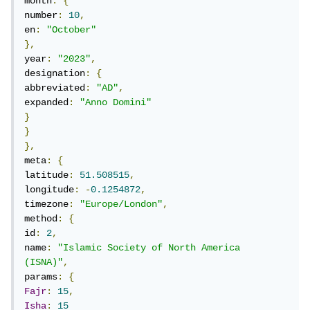
month
:
{
number
:
10
,
en
:
"October"
},
year
:
"2023"
,
designation
:
{
abbreviated
:
"AD"
,
expanded
:
"Anno Domini"
}
}
},
meta
:
{
latitude
:
51.508515
,
longitude
:
-
0.1254872
,
timezone
:
"Europe/London"
,
method
:
{
id
:
2
,
name
:
"Islamic Society of North America 
(ISNA)"
,
params
:
{
Fajr
:
15
,
Isha
:
15