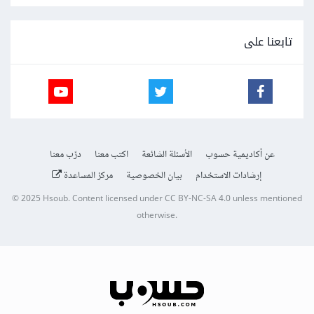
تابعنا على
عن أكاديمية حسوب
الأسئلة الشائعة
اكتب معنا
درّب معنا
إرشادات الاستخدام
بيان الخصوصية
مركز المساعدة
© 2025
Hsoub
.
Content licensed under
CC BY-NC-SA 4.0
unless mentioned
otherwise.