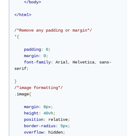
</body>
</html>
/*Remove any padding or margin*/
*{
padding
:
0
;
margin
:
0
;
font-family
:
 Arial
,
 Helvetica
,
 sans-
serif
;
}
/*image formatting*/
.
image
{
margin
:
8px
;
height
:
40vh
;
position
:
 relative
;
border-radius
:
5px
;
overflow
:
 hidden
;