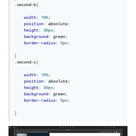
.
second-b
{
width
:
70%
;
position
:
 absolute
;
height
:
30px
;
background
:
 green
;
border-radius
:
5px
;
}
.
second-c
{
width
:
70%
;
position
:
 absolute
;
height
:
30px
;
background
:
 green
;
border-radius
:
5px
;
}