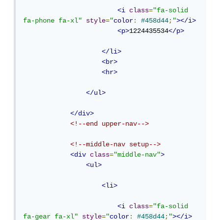
<i
class
=
"fa-solid 
fa-phone fa-xl"
style
=
"
color
:
#458d44
;
"
></i>
<p>
1224435534
</p>
</li>
<br>
<hr>
</ul>
</div>
<!--end upper-nav-->
<!--middle-nav setup-->
<div
class
=
"middle-nav"
>
<ul>
<li>
<i
class
=
"fa-solid 
fa-gear fa-xl"
style
=
"
color
:
#458d44
;
"
></i>