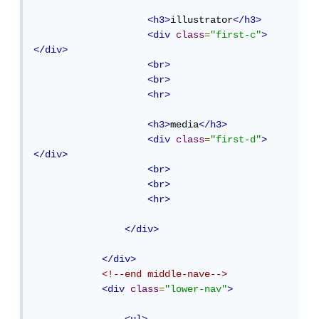
<h3>
illustrator
</h3>
<div
class
=
"first-c"
>
</div>
<br>
<br>
<hr>
<h3>
media
</h3>
<div
class
=
"first-d"
>
</div>
<br>
<br>
<hr>
</div>
</div>
<!--end middle-nave-->
<div
class
=
"lower-nav"
>