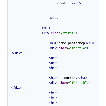
<p>
skills
</p>
</li>
</ul>
<div
class
=
"first"
>
<h3>
Adobe photoshop
</h3>
<div
class
=
"first-a"
>
</div>
<br>
<br>
<hr>
<h3>
photography
</h3>
<div
class
=
"first-b"
>
</div>
<br>
<br>
<hr>