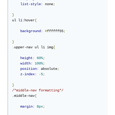
list-style
:
 none
;
}
ul 
li
:
hover
{
background
:
#
ffffff55
;
}
.
upper-nav ul li img
{
height
:
60%
;
width
:
100%
;
position
:
 absolute
;
z-index
:
-
5
;
}
/*middle-nav formatting*/
.
middle-nav
{
margin
:
8px
;