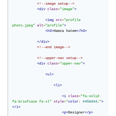
<!--image setup-->
<div
class
=
"image"
>
<img
src
=
"profile 
photo.jpeg"
alt
=
"profile"
>
<h3>
Hamza hatem
</h3>
</div>
<!--end image-->
<!--upper-nav setup-->
<div
class
=
"upper-nav"
>
<ul>
<li>
<i
class
=
"fa-solid 
fa-briefcase fa-xl"
style
=
"
color
:
#458d44
;
"
>
</i>
<p>
Designer
</p>