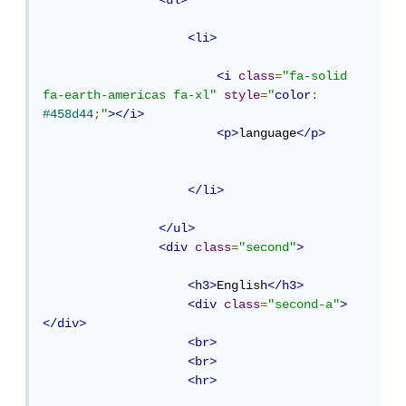
<ul>
<li>
<i
class
=
"fa-solid 
fa-earth-americas fa-xl"
style
=
"
color
:
#458d44
;
"
></i>
<p>
language
</p>
</li>
</ul>
<div
class
=
"second"
>
<h3>
English
</h3>
<div
class
=
"second-a"
>
</div>
<br>
<br>
<hr>