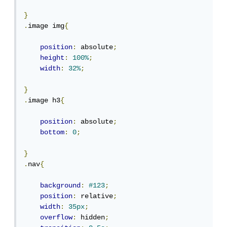
}
.
image img
{
position
:
 absolute
;
height
:
100%
;
width
:
32%
;
}
.
image h3
{
position
:
 absolute
;
bottom
:
0
;
}
.
nav
{
background
:
#123
;
position
:
 relative
;
width
:
35px
;
overflow
:
 hidden
;