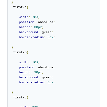
}
.
first-a
{
width
:
70%
;
position
:
 absolute
;
height
:
30px
;
background
:
 green
;
border-radius
:
5px
;
}
.
first-b
{
width
:
70%
;
position
:
 absolute
;
height
:
30px
;
background
:
 green
;
border-radius
:
5px
;
}
.
first-c
{