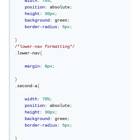
width
:
70%
;
position
:
 absolute
;
height
:
30px
;
background
:
 green
;
border-radius
:
5px
;
}
/*lower-nav formatting*/
.
lower-nav
{
margin
:
8px
;
}
.
second-a
{
width
:
70%
;
position
:
 absolute
;
height
:
30px
;
background
:
 green
;
border-radius
:
5px
;
}