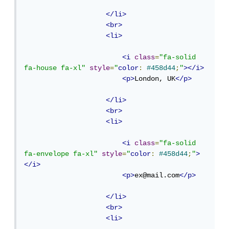
</li>
<br>
<li>
<i
class
=
"fa-solid 
fa-house fa-xl"
style
=
"
color
:
#458d44
;
"
></i>
<p>
London, UK
</p>
</li>
<br>
<li>
<i
class
=
"fa-solid 
fa-envelope fa-xl"
style
=
"
color
:
#458d44
;
"
>
</i>
<p>
ex@mail.com
</p>
</li>
<br>
<li>