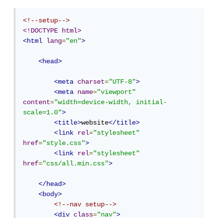
<!--setup-->
<!DOCTYPE html>
<html
lang
=
"en"
>
<head>
<meta
charset
=
"UTF-8"
>
<meta
name
=
"viewport"
content
=
"width=device-width, initial-
scale=1.0"
>
<title>
website
</title>
<link
rel
=
"stylesheet"
href
=
"style.css"
>
<link
rel
=
"stylesheet"
href
=
"css/all.min.css"
>
</head>
<body>
<!--nav setup-->
<div
class
=
"nav"
>