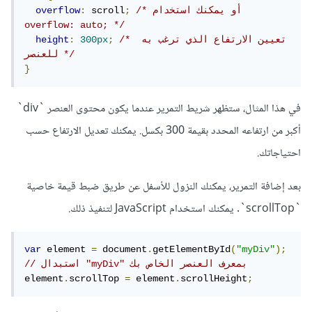
/* أو يمكنك استخدام 
;
 scroll
:
overflow
overflow: auto; */
/* تعيين الارتفاع الذي ترغب به 
;
300px
:
height
للعنصر */
}
في هذا المثال، ستظهر شريط التمرير عندما يكون محتوى العنصر `div`
أكبر من ارتفاعه المحدد بقيمة 300 بكسل. يمكنك تعديل الارتفاع حسب
احتياجاتك.
بعد إضافة التمرير، يمكنك النزول للأسفل عن طريق ضبط قيمة خاصية
`scrollTop`. يمكنك استخدام JavaScript لتنفيذ ذلك.
var
 element 
=
 document
.
getElementById
(
"myDiv"
);
// استبدال "myDiv" بمعرف العنصر الخاص بك
element
.
scrollTop 
=
 element
.
scrollHeight
;