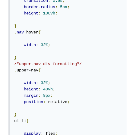
transition
:
0.5s
;
border-radius
:
5px
;
height
:
100vh
;
}
.
nav
:
hover
{
width
:
32%
;
}
/*upper-nav div formatting*/
.
upper-nav
{
width
:
32%
;
height
:
40vh
;
margin
:
8px
;
position
:
 relative
;
}
ul li
{
display
:
 flex
;