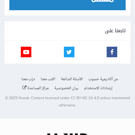
تابعنا على
عن أكاديمية حسوب
الأسئلة الشائعة
اكتب معنا
درّب معنا
إرشادات الاستخدام
بيان الخصوصية
مركز المساعدة
© 2025
Hsoub
.
Content licensed under
CC BY-NC-SA 4.0
unless mentioned
otherwise.