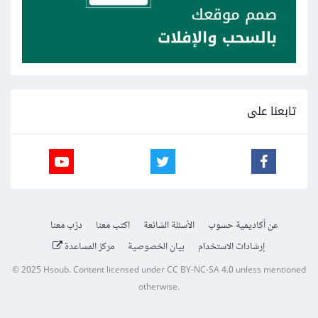
تابعنا على
عن أكاديمية حسوب
الأسئلة الشائعة
اكتب معنا
درّب معنا
إرشادات الاستخدام
بيان الخصوصية
مركز المساعدة
© 2025
Hsoub
.
Content licensed under
CC BY-NC-SA 4.0
unless mentioned
otherwise.