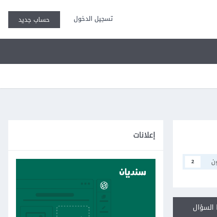
تسجيل الدخول
حساب جديد
إعلانات
ن
2
السؤال