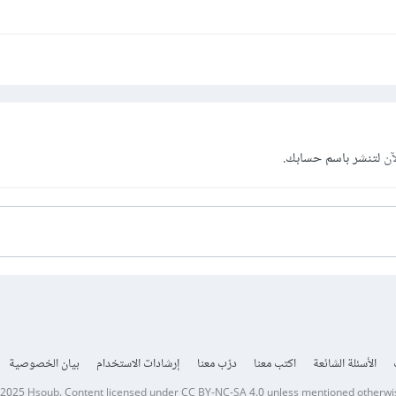
آن
لتنشر باسم حسابك.
الأسئلة الشائعة
اكتب معنا
درّب معنا
إرشادات الاستخدام
بيان الخصوصية
 2025
Hsoub
.
Content licensed under
CC BY-NC-SA 4.0
unless mentioned otherwi