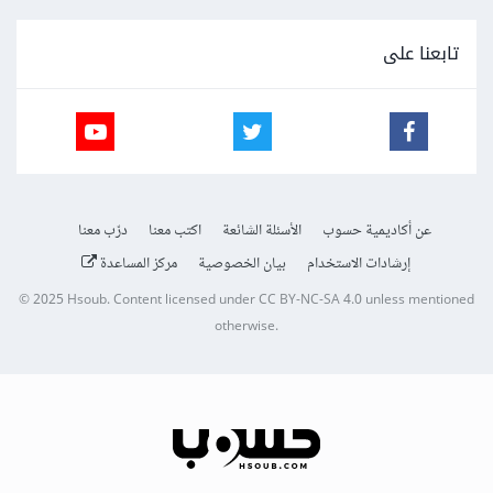
تابعنا على
عن أكاديمية حسوب
الأسئلة الشائعة
اكتب معنا
درّب معنا
إرشادات الاستخدام
بيان الخصوصية
مركز المساعدة
© 2025
Hsoub
.
Content licensed under
CC BY-NC-SA 4.0
unless mentioned
otherwise.