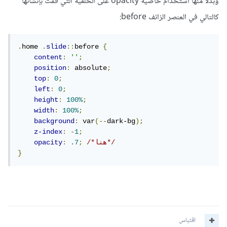
وبدلاً منها استخدام خاصية opacity على الخلفية التي قمت بإنشائها
كالتالي في العنصر الزائف before:
.
home 
.
slide
::
before 
{
content
:
''
;
position
:
 absolute
;
top
:
0
;
left
:
0
;
height
:
100%
;
width
:
100%
;
background
:
 var
(--
dark-bg
);
z-index
:
-
1
;
/*هنا*/
;
.7
:
opacity
}
اقتباس