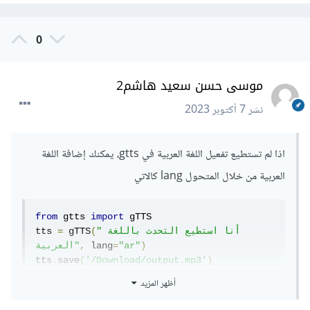
0
موسى حسن سعيد هاشم2
نشر
7 أكتوبر 2023
اذا لم تستطيع تفعيل اللغة العربية في gtts، يمكنك إضافة اللغة
العربية من خلال المتحول lang كالاتي
from
 gtts 
import
 gTTS

"أنا استطيع التحدث باللغة 
(
 gTTS
=
tts 
)
"ar"
=
 lang
,
العربية"
tts
.
save
(
'/Download/output.mp3'
)
أظهر المزيد
حيث قمنا بتعيين gtts إلى اللغة العربية وسوف يتم حفظ الجملة