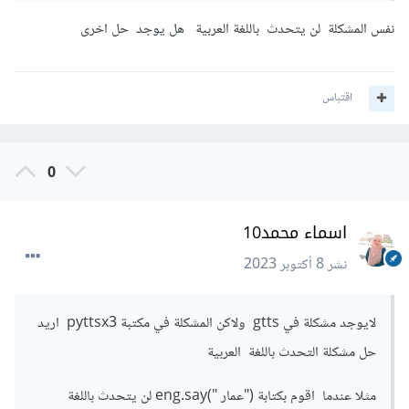
# إنشاء مشغل صوت
engine 
=
 pyttsx3
.
init
()
نفس المشكلة لن يتحدث باللغة العربية هل يوجد حل اخرى
# تحديد اللغة العربية
engine
.
setProperty
(
"voice"
,
"Arabic"
)
اقتباس
# تحويل النص إلى صوت
)
"مرحبًا بكم!"
(
say
.
engine
0
# تشغيل الصوت
engine
.
runAndWait
()
اسماء محمد10
نشر
8 أكتوبر 2023
لايوجد مشكلة في gtts ولاكن المشكلة في مكتبة pyttsx3 اريد
حل مشكلة التحدث باللغة العربية
مثلا عندما اقوم بكتابة ("عمار ")eng.say لن يتحدث باللغة