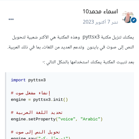
اسماء محمد10
نشر
7 أكتوبر 2023
يمكنك تنزيل مكتبة pyttsx3 وهذه المكتبة هي الأكثر شعبية لتحويل
النص إلى صوت في بايثون وتدعم العديد من اللغات، بما في ذلك العربية.
بعد تثبيت المكتبة يمكنك استخدامها بالشكل التالي
:-
import
 pyttsx3

# إنشاء مشغل صوت
engine 
=
 pyttsx3
.
init
()
# تحديد اللغة العربية
engine
.
setProperty
(
"voice"
,
"Arabic"
)
# تحويل النص إلى صوت
)
"مرحبًا بكم!"
(
say
.
engine