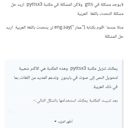
التالية "
أنا استطيع التحدث باللغة العربية
" في
لايوجد مشكلة في gtts ولاكن المشكلة في مكتبة pyttsx3 اريد حل
المسار /Download/output.mp3 يمكنك تغيير المسار ثم فتح
مشكلة التحدث باللغة العربية
مكان الملف الصوتي والاستماع إلى الصوت المحول
مثلا عندما اقوم بكتابة ("عمار ")eng.say لن يتحدث باللغة العربية اريد
في حال ظهرت لك مشاكل اخبرنا في التعليقات لحلها، يعتبر gtts
حل المشكلة
افضل الحلول الموجودة في تحويل النص إلى صوت
يمكنك تنزيل مكتبة pyttsx3 وهذه المكتبة هي الأكثر شعبية
لتحويل النص إلى صوت في بايثون وتدعم العديد من اللغات، بما
في ذلك العربية.
بعد تثبيت المكتبة يمكنك استخدامها بالشكل التالي
:-
import
 pyttsx3

أظهر المزيد