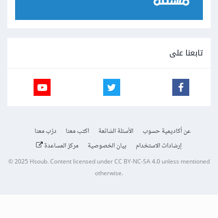
تابعنا على
عن أكاديمية حسوب
الأسئلة الشائعة
اكتب معنا
درّب معنا
إرشادات الاستخدام
بيان الخصوصية
مركز المساعدة
© 2025
Hsoub
.
Content licensed under
CC BY-NC-SA 4.0
unless mentioned
otherwise.