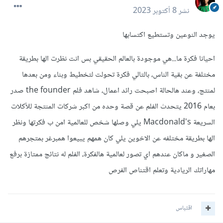
نشر
8 أكتوبر 2023
يوجد النوعين وتستطيع اكتسابها
احيانا فكرة ما...هي موجودة بالعالم الحقيقي بس انت نظرت الها بطريقة
مختلفة عن بقية الناس، بالتالي فكرة تحولت لتخطيط وبناء ومن بعدها
لمنتج، وعند هالحالة اصبحت رائد اعمال، شاهد فلم the founder صدر
بعام 2016 يتحدث الفلم عن قصة وحده من اكبر شركات المنتجة للأكلات
السريعة Macdonald's يلي وصلها شخص للعالمية امن ب فكرتها ونظر
الها بطريقة مختلفه عن الاخوين يلي كان همهم يبيعوا همبرغر بمتجرهم
الصغير و ماكان عندهم اي تصور لعالمية هالفكرة، الفلم له نتائج ممتازة برفع
مهاراتك الريادية وتعلم اقتناص الفرص
اقتباس