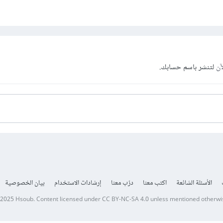
آن
لتنشر باسم حسابك.
الأسئلة الشائعة
اكتب معنا
درّب معنا
إرشادات الاستخدام
بيان الخصوصية
 2025
Hsoub
.
Content licensed under
CC BY-NC-SA 4.0
unless mentioned otherwi