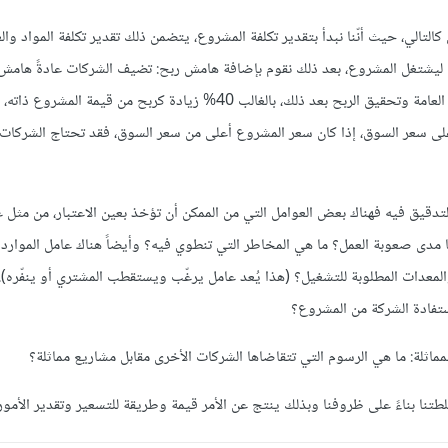
 كالتالي، حيث أنّنا نبدأ بتقدير تكلفة المشروع، يتضمن ذلك تقدير تكلفة المواد والع
عه ليشتغل المشروع، بعد ذلك نقوم بإضافة هامش ربح: تضيف الشركات عادةً هامش
تكلفة المشروع لتغطية تكاليفها العامة وتحقيق الربح بعد ذلك، بالغالب 40% زيادة كربح من قيمة ا
على سعر السوق، إذا كان سعر المشروع أعلى من سعر السوق، فقد تحتاج الشركات 
 والتدقيق فيه فهناك بعض العوامل التي من الممكن أن تؤخذ بعين الاعتبار، من مثل 
ا مدى صعوبة العمل؟ ما هي المخاطر التي تنطوي فيه؟ وأيضاً هناك عامل الموارد ا
عدات المطلوبة للتشغيل؟ (هذا يُعد عامل يرغّب ويستقطب المشتري أو ينفّره). 
ستفادة الشركة من المشروع؟
مماثلة: ما هي الرسوم التي تتقاضاها الشركات الأخرى مقابل مشاريع مماثلة؟
نا بناءً على ظروفنا وبذلك ينتج عن الأمر قيمة وطريقة للتسعير وتقدير الأمور.