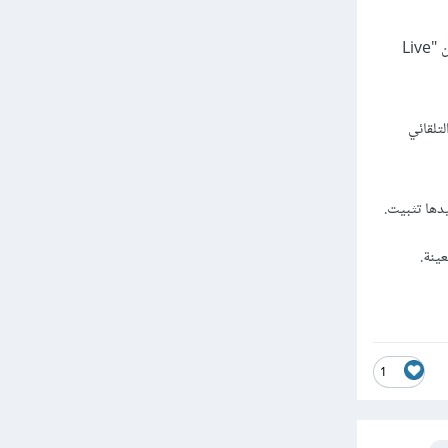
2. ادخل إعدادات الإضافة نفسها. اضغط على "Extensions" في الزرار الموجود علي اليسار، وبعدين ابحث عن "Live
تلقائي
1