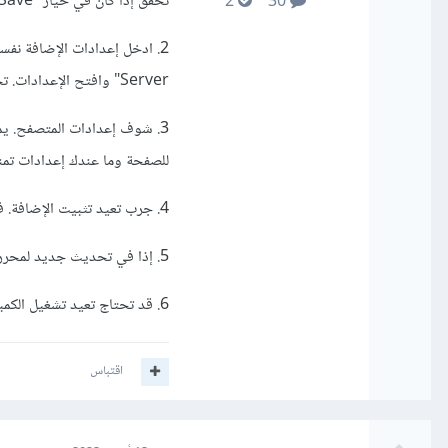
تحقق إذا كان في خيار "Auto Save" واختار "AfterDelay" أو "OnFocusChange" بدل "Off".
2
30
Server" وافتح الإعدادات. تحقق من إعدادات الـ "Port" والـ "Host" وتأكد إنها صحيحة.
3. شوف إعدادات المتصفح. يم
للصفحة وما عندك إعدادات تمن
4. جرب تعيد تثبيت الإضافة. في بعض الأحيان، بتكون في مشاكل في الإضافات نفسها. جرب تلغي الإضافة وتعيدها تثبيت.
5. إذا في تحديث جديد لمحرر النصوص والمتصفح اللي بتستخدمه.ممكن تحديثات جديدة قد تحل مشكلات معينة.
6. قد تحتاج تعيد تشغيل الكمبيوتر. في بعض الأحيان.
اقتباس