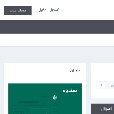
تسجيل الدخول
حساب جديد
إعلانات
ن
0
السؤال