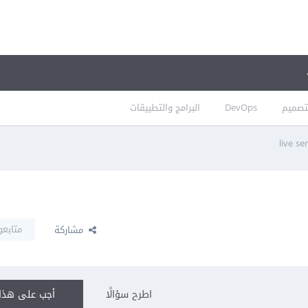
تصميم
DevOps
البرامج والتطبيقات
متابعو
مشاركة
اطرح سؤالًا
أجب على هذا 