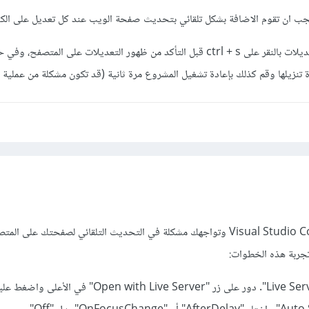
تأكد من كونك تقوم بحفظ التعديلات بالنقر على ctrl + s قبل التأكد من ظهور التعديلات على المتصف
ة تنزيلها وقم كذلك بإعادة تشغيل المشروع مرة ثانية (قد تكون مشكلة من عملية ا
إذا كنت تستخدم برنامج Visual Studio Code وتواجهك مشكلة في التحديث التلقائي لصفحتك على
تجربة هذه الخطوات:
1. شوف إعدادات إضافة "Live Server". دور على زر "Open with Live Server"