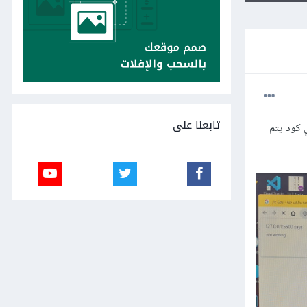
تابعنا على
نا اريد عند إضافة اي كود يتم