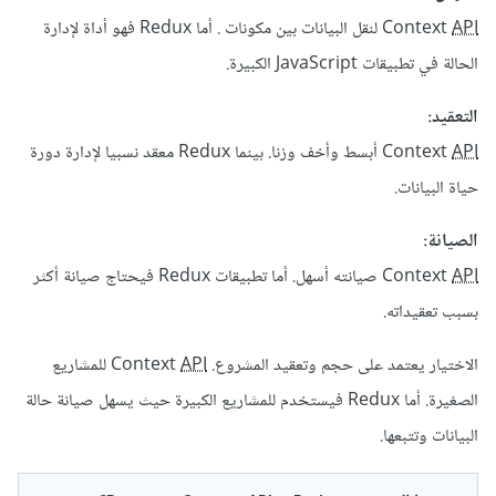
API
Context
لنقل البيانات بين مكونات . أما Redux فهو أداة لإدارة
الحالة في تطبيقات JavaScript الكبيرة.
التعقيد:
API
Context
أبسط وأخف وزنا. بينما Redux معقد نسبيا لإدارة دورة
حياة البيانات.
الصيانة:
API
Context
صيانته أسهل. أما تطبيقات Redux فيحتاج صيانة أكثر
بسبب تعقيداته.
الاختيار يعتمد على حجم وتعقيد المشروع. Context
API
للمشاريع
الصغيرة. أما Redux فيستخدم للمشاريع الكبيرة حيث يسهل صيانة حالة
البيانات وتتبعها.