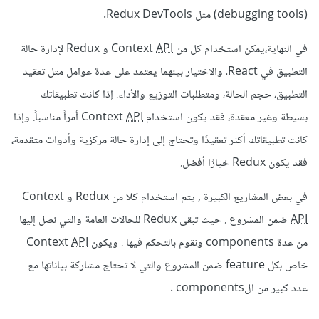
(debugging tools) مثل Redux DevTools.
في النهاية،يمكن استخدام كل من Context
API
و Redux لإدارة حالة
التطبيق في React، والاختيار بينهما يعتمد على عدة عوامل مثل تعقيد
التطبيق، حجم الحالة، ومتطلبات التوزيع والأداء. إذا كانت تطبيقاتك
بسيطة وغير معقدة، فقد يكون استخدام Context
API
أمراً مناسباً. وإذا
كانت تطبيقاتك أكثر تعقيدًا وتحتاج إلى إدارة حالة مركزية وأدوات متقدمة،
فقد يكون Redux خيارًا أفضل.
في بعض المشاريع الكبيرة , يتم استخدام كلا من Redux و Context
API
ضمن المشروع . حيث تبقى Redux للحالات العامة والتي نصل إليها
من عدة components ونقوم بالتحكم فيها . ويكون Context
API
خاص بكل feature ضمن المشروع والتي لا تحتاج مشاركة بياناتها مع
عدد كبير من الcomponents .