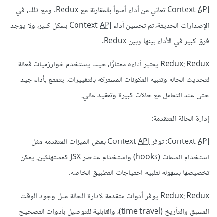
API
Context
تعاني من أداء أسوأ بالمقارنة مع Redux. ومع ذلك، في
الإصدارات الحديثة، تم تحسين أداء Context
API
بشكل كبير، ولا يوجد
فرق كبير في الأداء بينها وبين Redux.
Redux: Redux يعتبر أداءه ممتازًا، حيث يستخدم خوارزميات فعالة
لتحديث الحالة وتنبيه المكونات المشتركة بالتغييرات. يتمتع بأداء جيد
حتى عند التعامل مع حالات كبيرة وتعقيد عالي.
إدارة الحالة المتقدمة:
API
Context
: توفر Context
API
بعض الميزات المتقدمة مثل
استخدام السمات (hooks) واستخدام عناصر JSX كمستهلكين. يمكن
تخصيصها بسهولة لتلبية احتياجات التطبيق الخاصة.
Redux: Redux يوفر أدوات متقدمة لإدارة الحالة مثل وجود الوقت
المسبق والتأريخ (time travel)، والقابلية للتوصيل بأدوات التصحيح