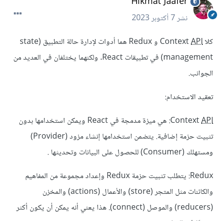
Hikmat Jaafer
نشر
7 أكتوبر 2023
كلا Context
API
و Redux هما أدوات لإدارة حالة التطبيق (state
management) في تطبيقات React. ولكنهما يختلفان في العديد من
الجوانب.
تعقيد الاستخدام:
API
Context
: هي ميزة مدمجة في React ويمكن استخدامها بدون
تثبيت حزمة إضافية. يتضمن استخدامها إنشاء مزود (Provider)
ومستهلك (Consumer) للحصول على البيانات وتحديثها .
Redux: يتطلب تثبيت حزمة Redux وإعداد مجموعة من المفاهيم
والكائنات مثل المتجر (store) والأعمال (actions) والمخزن
(reducers) والموصل (connect). هذا يعني أنه يمكن أن يكون أكثر