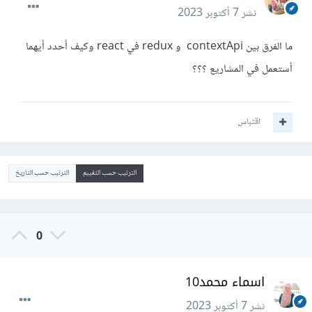
نشر
7 أكتوبر 2023
ما الفرق بين contextApi و redux في react وكيف أحدد أيهما
أستعمل في المشاريع ؟؟؟
اقتباس
الترتيب حسب التقييم
الترتيب حسب التاريخ
0
اسماء محمد10
نشر
7 أكتوبر 2023