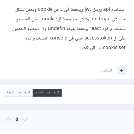
استخدم api يرسل jwt ويحفظ فى داخل cookie ويعمل بشكل
جيد فى postman ولاكن عند حفظ الcoookie على المتصفح
بستخدام كود react بيحفظ بقيمه undefin ولا استطيع الحصول
على ال accesstoken حتى فى console استخدم كود
cookie.set فى الرياكت
اقتباس
الترتيب حسب التقييم
الترتيب حسب التاريخ
0