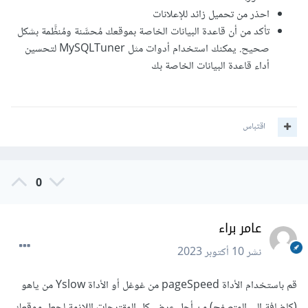
احذر من تحميل زائد للإعلانات
تأكد من أن قاعدة البيانات الخاصة بموقعك مُحسَّنة ومُنظَّمة بشكل
صحيح. يمكنك استخدام أدوات مثل MySQLTuner لتحسين
أداء قاعدة البيانات الخاصة بك
اقتباس
0
عامر براء
نشر
10 أكتوبر 2023
قم باستخدام الأداة pageSpeed من غوغل أو الأداة Yslow من ياهو
(كإضافة إلى المتصفح) من أجل عرض كل المقترحات اللازمة لجعل موقعك