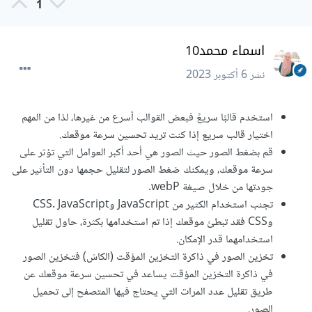
1
اسماء محمد10
نشر
6 أكتوبر 2023
استخدم قالبًا سريعً فبعض القوالب أسرع من غيرها، لذا من المهم
اختيار قالب سريع إذا كنت تريد تحسين سرعة موقعك.
قم بضغط الصور حيث الصور هي أحد أكبر العوامل التي تؤثر على
سرعة موقعك، ويمكنك ضغط الصور لتقليل حجمها دون التأثير على
جودتها من خلال صيغة webP.
تجنب استخدام الكثير من JavaScript وCSS. JavaScript
وCSS فقد تبطئ موقعك إذا تم استخدامها بكثرة، حاول تقليل
استخدامهما قدر الإمكان.
تخزين الصور في ذاكرة التخزين المؤقت (الكاش) فتخزين الصور
في ذاكرة التخزين المؤقت يساعد في تحسين سرعة موقعك عن
طريق تقليل عدد المرات التي يحتاج فيها المتصفح إلى تحميل
الصور.