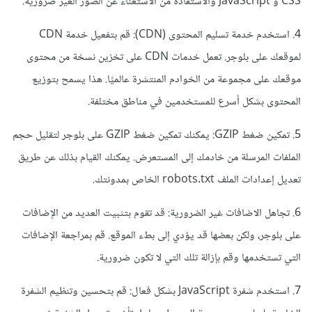
CSS و JavaScript والاستفادة من الاستغناء عن الصور الغير ضرورية.
4. استخدم خدمة تسليم المحتوى (CDN): قم بتفعيل خدمة CDN
لموقعك على بلوجر. تعمل خدمات CDN على تخزين نسخة من محتوى
موقعك على مجموعة من الخوادم المنتشرة عالميًا. هذا يسمح بتوزيع
المحتوى بشكل أسرع للمستخدمين في مناطق مختلفة.
5. تمكين ضغط GZIP: يمكنك تمكين ضغط GZIP على بلوجر لتقليل حجم
الملفات المرسلة من خادمك إلى المستعرض. يمكنك القيام بذلك عن طريق
تعديل إعدادات الملف robots.txt الخاص بمدونتك.
6. تجاهل الاضافات غير الضرورية: قد تقوم بتثبيت العديد من الإضافات
على بلوجر، ولكن بعضها قد يؤدي إلى بطء الموقع. قم بمراجعة الإضافات
التي تستخدمها وقم بإزالة تلك التي لا تكون ضرورية.
7. استخدم شفرة JavaScript بشكل فعال: قم بتحسين وتنظيم الشفرة