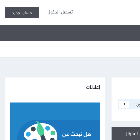
تسجيل الدخول
حساب جديد
إعلانات
ن
1
السؤال