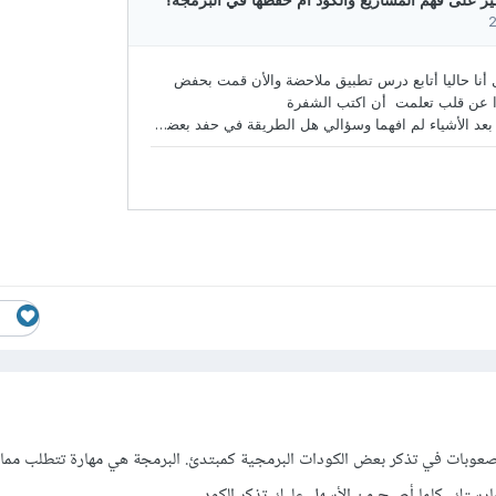
صعوبات في تذكر بعض الكودات البرمجية كمبتدئ. البرمجة هي مهارة تتطلب مم
ارستك، كلما أصبح من الأسهل عليك تذكر الكود.