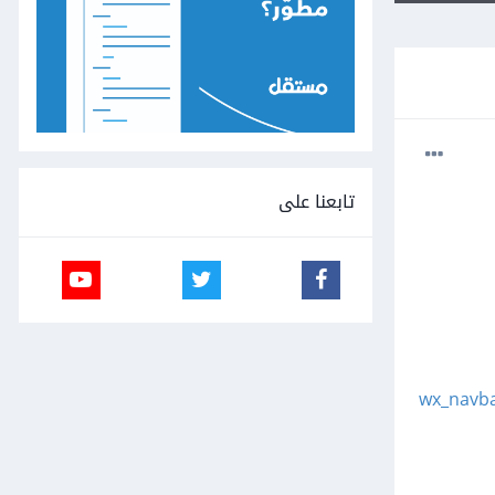
تابعنا على
wx_navba