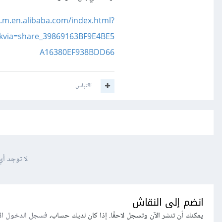
er.m.en.alibaba.com/index.html?
ckvia=share_39869163BF9E4BE5
A16380EF938BDD66
اقتباس
لا توجد أي
انضم إلى النقاش
يمكنك أن تنشر الآن وتسجل لاحقًا. إذا كان لديك حساب،
فسجل الدخول ال