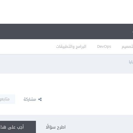
تصميم
DevOps
البرامج والتطبيقات
با
متابعو
مشاركة
اطرح سؤالًا
أجب على هذا 