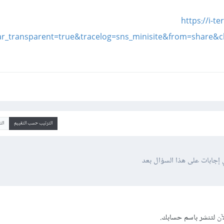
https://i-t
r_transparent=true&tracelog=sns_minisite&from=share&
الترتيب حسب التقييم
ال
 إجابات على هذا السؤال بعد
آن
لتنشر باسم حسابك.