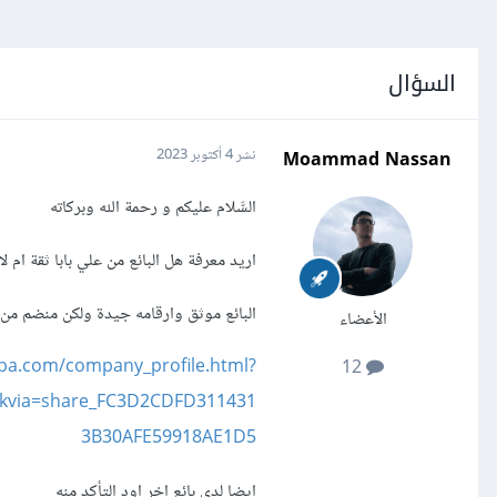
السؤال
Moammad Nassan
نشر
4 أكتوبر 2023
السَّلام عليكم و رحمة الله وبركاته
اريد معرفة هل البائع من علي بابا ثقة ام لا
البائع موثق وارقامه جيدة ولكن منضم من
الأعضاء
baba.com/company_profile.html?
12
ckvia=share_FC3D2CDFD311431
3B30AFE59918AE1D5
ايضا لدي بائع اخر اود التأكد منه