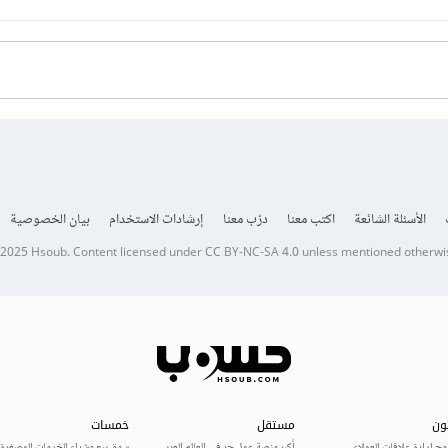
الأسئلة الشائعة
اكتب معنا
درّب معنا
إرشادات الاستخدام
بيان الخصوصية
 2025
Hsoub
.
Content licensed under
CC BY-NC-SA 4.0
unless mentioned otherwi