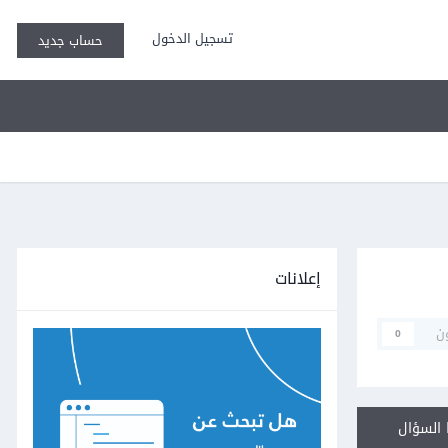
تسجيل الدخول
حساب جديد
إعلانات
ن
0
السؤال