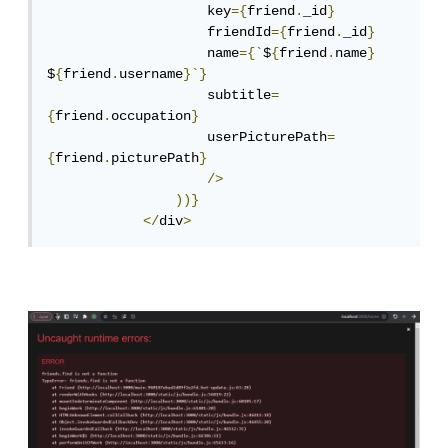
                    key
={
friend
.
_id
}
                    friendId
={
friend
.
_id
}
                    name
={`
$
{
friend
.
name
}
$
{
friend
.
username
}`}
                    subtitle
=
{
friend
.
occupation
}
                    userPicturePath
=
{
friend
.
picturePath
}
/>
))}
</
div
>