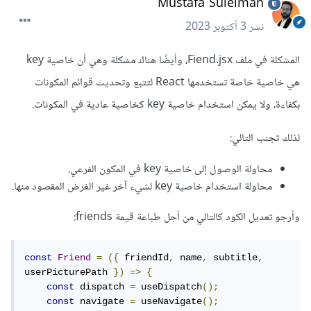
Mustafa Suleiman
نشر
3 أكتوبر 2023
المشكلة في ملف Fiend.jsx، وأيضًا هناك مشكلة وهي أن خاصية key
هي خاصية خاصة تستخدمها React لتتبع وتحديث قوائم المكونات
بكفاءة، ولا يمكن استخدام خاصية key كخاصية عادية في المكونات.
لذلك تجنب التالي:
محاولة الوصول إلى خاصية key في المكون الفرعي.
محاولة استخدام خاصية key لشيء آخر غير الغرض المقصود منها.
وأرجو تعديل الكود كالتالي من أجل طباعة قيمة friends:
const
Friend
=
({
 friendId
,
 name
,
 subtitle
,
userPicturePath 
})
=>
{
const
 dispatch 
=
 useDispatch
();
const
 navigate 
=
 useNavigate
();