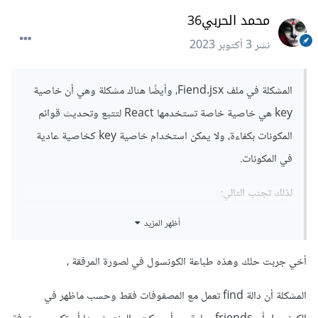
محمد الحربي36
نشر
3 أكتوبر 2023
المشكلة في ملف Fiend.jsx، وأيضًا هناك مشكلة وهي أن خاصية
key هي خاصية خاصة تستخدمها React لتتبع وتحديث قوائم
المكونات بكفاءة، ولا يمكن استخدام خاصية key كخاصية عادية
في المكونات.
لذلك تجنب التالي:
أظهر المزيد
محاولة الوصول إلى خاصية key في المكون الفرعي.
محاولة استخدام خاصية key لشيء آخر غير الغرض
المقصود منها.
أخي جربت حلك وهذه طباعة الكونسول في لصورة المرفقة ،
وأرجو تعديل الكود كالتالي من أجل طباعة قيمة friends:
المشكلة أن دالة find تعمل مع المصفوفات فقط وحسب ماظهر في