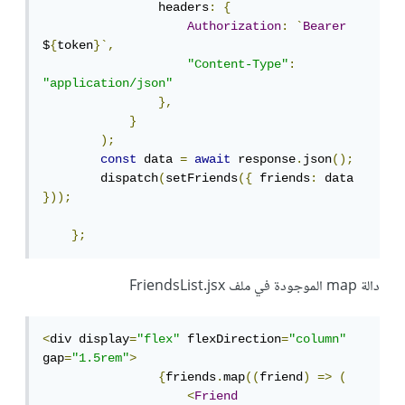
                headers
:
{
Authorization
:
`
Bearer
$
{
token
}`,
"Content-Type"
:
"application/json"
},
}
);
const
 data 
=
await
 response
.
json
();
        dispatch
(
setFriends
({
 friends
:
 data 
}));
};
دالة map الموجودة في ملف FriendsList.jsx
<
div display
=
"flex"
 flexDirection
=
"column"
gap
=
"1.5rem"
>
{
friends
.
map
((
friend
)
=>
(
<
Friend