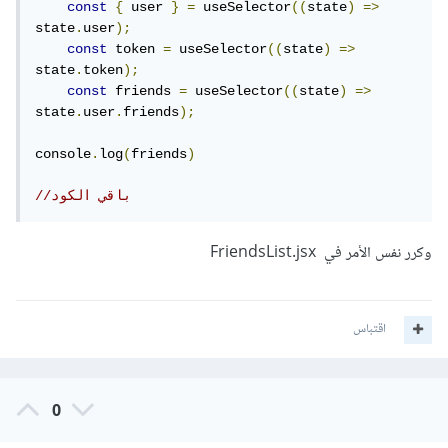
const
{
 user 
}
=
 useSelector
((
state
)
=>
state
.
user
);
const
 token 
=
 useSelector
((
state
)
=>
state
.
token
);
const
 friends 
=
 useSelector
((
state
)
=>
state
.
user
.
friends
);
console
.
log
(
friends
)
//باقي الكود
وكرر نفس الأمر في FriendsList.jsx
اقتباس
0