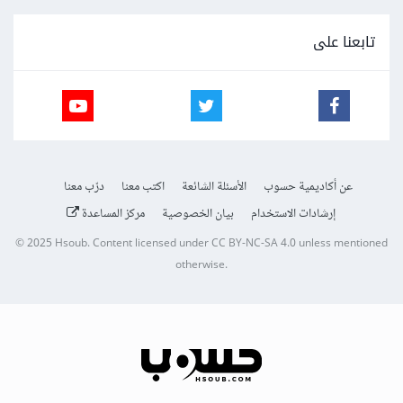
تابعنا على
عن أكاديمية حسوب
الأسئلة الشائعة
اكتب معنا
درّب معنا
إرشادات الاستخدام
بيان الخصوصية
مركز المساعدة
© 2025
Hsoub
.
Content licensed under
CC BY-NC-SA 4.0
unless mentioned
otherwise.