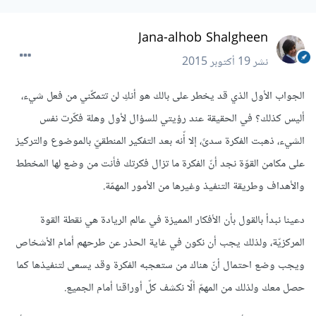
Jana-alhob Shalgheen
نشر
19 أكتوبر 2015
الجواب الأول الذي قد يخطر على بالك هو أنكِ لن تتمكّني من فعل شيء،
أليس كذلك؟ في الحقيقة عند رؤيتي للسؤال لأول وهلة فكّرت نفس
الشيء، ذهبت الفكرة سدىً، إلا أّنه بعد التفكير المنطقيّ بالموضوع والتركيز
على مكامن القوّة نجد أنّ الفكرة ما تزال فكرتك فأنت من وضع لها المخطط
والأهداف وطريقة التنفيذ وغيرها من الأمور المهمّة.
دعينا نبدأ بالقول بأن الأفكار المميزة في عالم الريادة هي نقطة القوة
المركزيّة، ولذلك يجب أن نكون في غاية الحذر عن طرحهم أمام الأشخاص
ويجب وضع احتمال أنّ هناك من ستعجبه الفكرة وقد يسعى لتنفيذها كما
حصل معك ولذلك من المهمّ ألّا نكشف كلّ أوراقنا أمام الجميع.