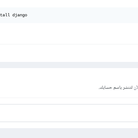
tall django
آن
لتنشر باسم حسابك.