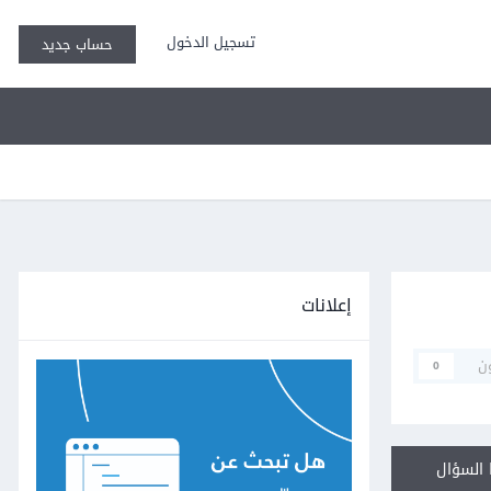
تسجيل الدخول
حساب جديد
إعلانات
ن
0
السؤال