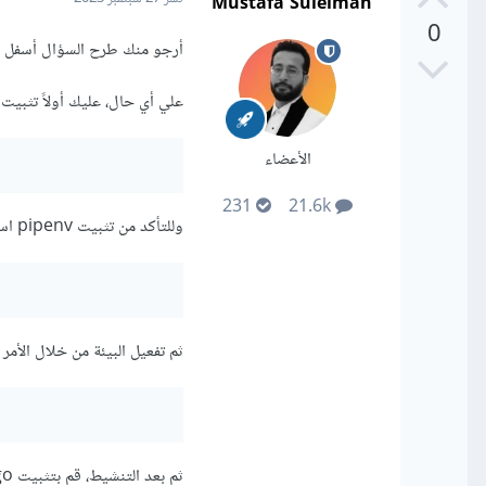
Mustafa Suleiman
0
أرجو منك طرح السؤال أسفل في
علي أي حال، عليك أولاً تثبيت pipenv من خلال الأمر التالي:
الأعضاء
231
21.6k
وللتأكد من تثبيت pipenv استخدم الأمر التالي:
ثم تفعيل البيئة من خلال الأمر ا
ثم بعد التنشيط، قم بتثبيت Django باستخدام pip: