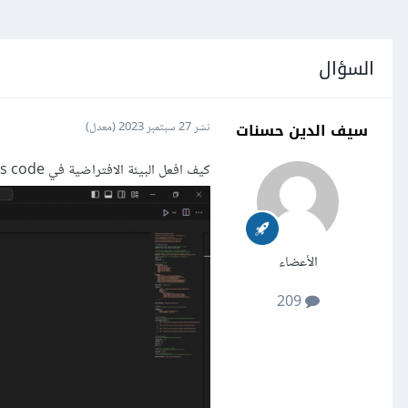
السؤال
سيف الدين حسنات
نشر
27 سبتمبر 2023
(معدل)
كيف افعل البيئة الافتراضية في vs code
الأعضاء
209