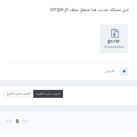
لدى مشكله حدثت هنا متعلق بملف stripe.js
go.rar
Unavailable
اقتباس
الترتيب حسب التقييم
الترتيب حسب التاريخ
0