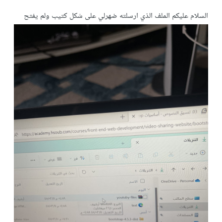
السلام عليكم الملف الذي ارسلته ضهرلي على شكل كتيب ولم يفتح